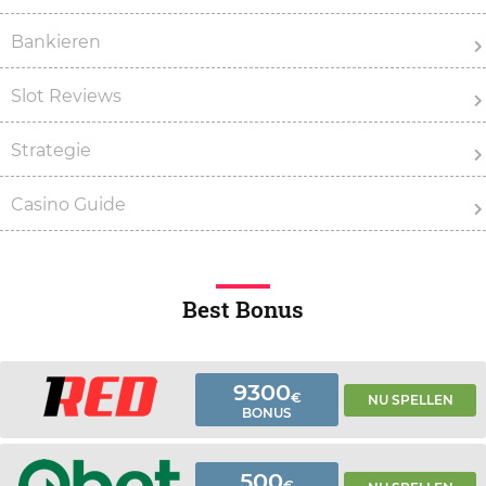
Bankieren
Slot Reviews
Strategie
Casino Guide
Best Bonus
9300
€
NU SPELLEN
BONUS
500
€