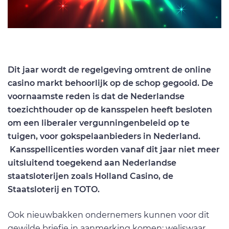
Dit jaar wordt de regelgeving omtrent de online
casino markt behoorlijk op de schop gegooid. De
voornaamste reden is dat de Nederlandse
toezichthouder op de kansspelen heeft besloten
om een liberaler vergunningenbeleid op te
tuigen, voor gokspelaanbieders in Nederland.
Kansspellicenties worden vanaf dit jaar niet meer
uitsluitend toegekend aan Nederlandse
staatsloterijen zoals Holland Casino, de
Staatsloterij en TOTO.
Ook nieuwbakken ondernemers kunnen voor dit
gewilde briefje in aanmerking komen; weliswaar