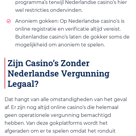
programma’s terwijl Nederlandse casino’s hier
wel restricties ondervinden.
Anoniem gokken: Op Nederlandse casino’s is
online registratie en verificatie altijd vereist.
Buitenlandse casino’s laten de gokker soms de
mogelijkheid om anoniem te spelen.
Zijn Casino’s Zonder
Nederlandse Vergunning
Legaal?
Dat hangt van alle omstandigheden van het geval
af. Er zijn nog altijd online casino’s die helemaal
geen operationele vergunning bemachtigd
hebben. Van deze gokplatforms wordt het
afgeraden om er te spelen omdat het ronduit