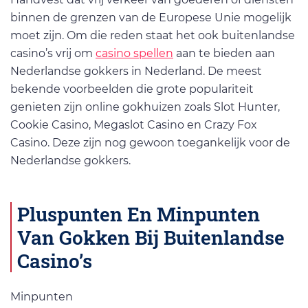
binnen de grenzen van de Europese Unie mogelijk
moet zijn. Om die reden staat het ook buitenlandse
casino’s vrij om
casino spellen
aan te bieden aan
Nederlandse gokkers in Nederland. De meest
bekende voorbeelden die grote populariteit
genieten zijn online gokhuizen zoals Slot Hunter,
Cookie Casino, Megaslot Casino en Crazy Fox
Casino. Deze zijn nog gewoon toegankelijk voor de
Nederlandse gokkers.
Pluspunten En Minpunten
Van Gokken Bij Buitenlandse
Casino’s
Minpunten