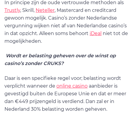
In principe zijn de oude vertrouwde methoden als
Trustly
, Skrill,
Neteller
, Mastercard en creditcard
gewoon mogelijk. Casino’s zonder Nederlandse
vergunning wijken niet af van Nederlandse casino’s
in dat opzicht. Alleen soms behoort
iDeal
niet tot de
mogelijkheden.
Wordt er belasting geheven over de winst op
casino’s zonder CRUKS?
Daar is een specifieke regel voor; belasting wordt
verplicht wanneer de
online casino
aanbieder is
gevestigd buiten de Europese Unie en dat er meer
dan €449 prijzengeld is verdiend. Dan zal er in
Nederland 30% belasting worden geheven.