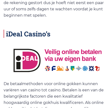
de rekening gestort dus je hoeft niet eerst een paar
uur of soms zelfs dagen te wachten voordat je kunt
beginnen met spelen.
iDeal Casino’s
De betaalmethoden voor online gokken kunnen
variëren van casino tot casino. Betalen is een van de
belangrijkste factoren die een kwalitatief
hoogwaardig online gokhuis kwalificeren. Als online