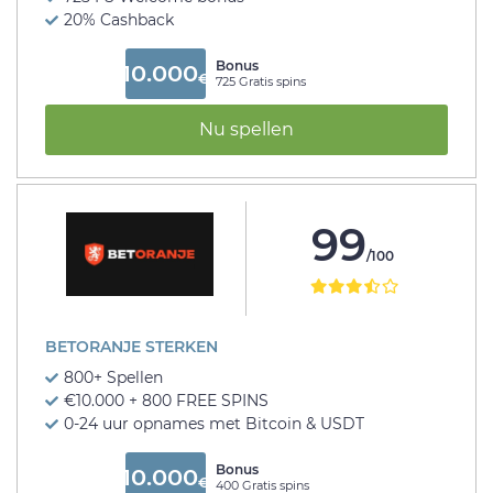
20% Cashback
Bonus
10.000
€
725 Gratis spins
Nu spellen
99
/100
BETORANJE STERKEN
800+ Spellen
€10.000 + 800 FREE SPINS
0-24 uur opnames met Bitcoin & USDT
Bonus
10.000
€
400 Gratis spins