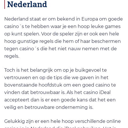
Nederland
Nederland staat er om bekend in Europa om goede
casino´s te hebben waar je een hoop leuke games
op kunt spelen. Voor de speler zijn er ook een hele
hoop gunstige regels die hem of haar beschermen
tegen casino´s die het niet nauw nemen met de
regels.
Toch is het belangrijk om op je buikgevoel te
vertrouwen en op de tips die we gaven in het
bovenstaande hoofdstuk om een goed casino te
vinden dat betrouwbaar is. Als het casino iDeal
accepteert dan is er een goede kans dat het een
veilig en betrouwbare onderneming is.
Gelukkig zijn er een hele hoop verschillende online