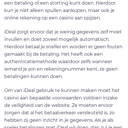
een betaling of een storting kunt doen. Hierdoor
kun je niet alleen spullen aankopen, maar ook je
online rekening op een casino aan spijzen.
iDeal zorgt ervoor dat je weinig gegevens zelf moet
invullen en doet zoveel mogelijk automatisch.
Hierdoor betaal je sneller en worden er geen fouten
gemaakt bij de betaling. Het heeft ook een
authenticatiemethode waardoor zelfs wanneer
iemand je pin en rekeningnummer kent, ze geen
betalingen kunnen doen.
Om van iDeal gebruik te kunnen maken moet het
casino aan bepaalde voorwaarden voldoen inzake
de veiligheid van de website. Ze moeten ervoor
zorgen dat al het betaalverkeer versleuteld is, zo
hebben zij geen inzicht in je gegevens. Als je als
speler betalingen met iDeal wil doen, dan zul je een