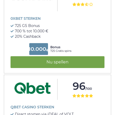
0XBET STERKEN
725 GS Bonus
700 % tot 10.000 €
20% Cashback
Bonus
10.000
€
725 Gratis spins
Nu spellen
96
/100
QBET CASINO STERKEN
Direct storten via iDEAL of VOLT