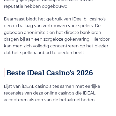
reputatie hebben opgebouwd.
Daarnaast biedt het gebruik van iDeal bij casino's
een extra laag van vertrouwen voor spelers. De
geboden anonimiteit en het directe bankieren
dragen bij aan een zorgeloze gokervaring. Hierdoor
kan men zich volledig concentreren op het plezier
dat het spellenaanbod te bieden heeft.
Beste iDeal Casino’s
2026
Lijst van iDEAL casino sites samen met eerlijke
recensies van deze online casino's die iDEAL
accepteren als een van de betaalmethoden.