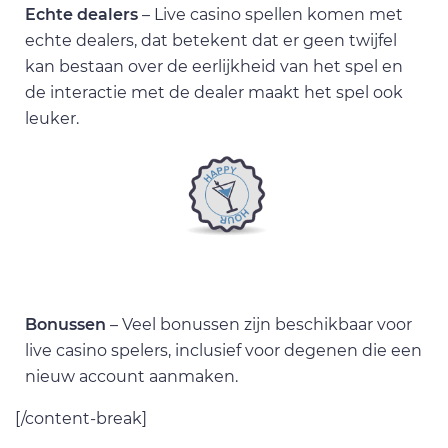
Echte dealers
– Live casino spellen komen met
echte dealers, dat betekent dat er geen twijfel
kan bestaan over de eerlijkheid van het spel en
de interactie met de dealer maakt het spel ook
leuker.
Bonussen
– Veel bonussen zijn beschikbaar voor
live casino spelers, inclusief voor degenen die een
nieuw account aanmaken.
[/content-break]