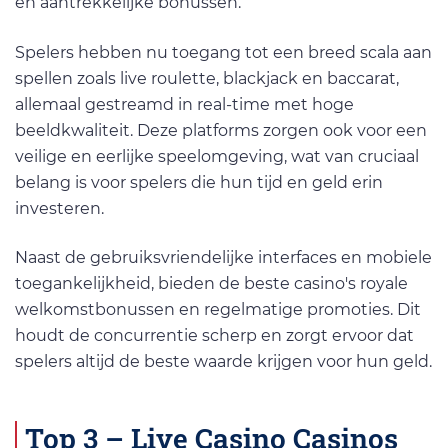
en aantrekkelijke bonussen.
Spelers hebben nu toegang tot een breed scala aan
spellen zoals live roulette, blackjack en baccarat,
allemaal gestreamd in real-time met hoge
beeldkwaliteit. Deze platforms zorgen ook voor een
veilige en eerlijke speelomgeving, wat van cruciaal
belang is voor spelers die hun tijd en geld erin
investeren.
Naast de gebruiksvriendelijke interfaces en mobiele
toegankelijkheid, bieden de beste casino's royale
welkomstbonussen en regelmatige promoties. Dit
houdt de concurrentie scherp en zorgt ervoor dat
spelers altijd de beste waarde krijgen voor hun geld.
Top 3 – Live Casino Casinos