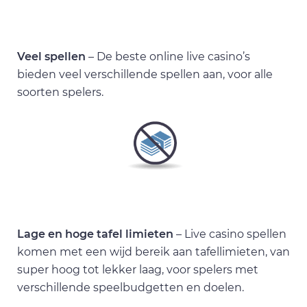
Veel spellen
– De beste online live casino’s
bieden veel verschillende spellen aan, voor alle
soorten spelers.
Lage en hoge tafel limieten
– Live casino spellen
komen met een wijd bereik aan tafellimieten, van
super hoog tot lekker laag, voor spelers met
verschillende speelbudgetten en doelen.