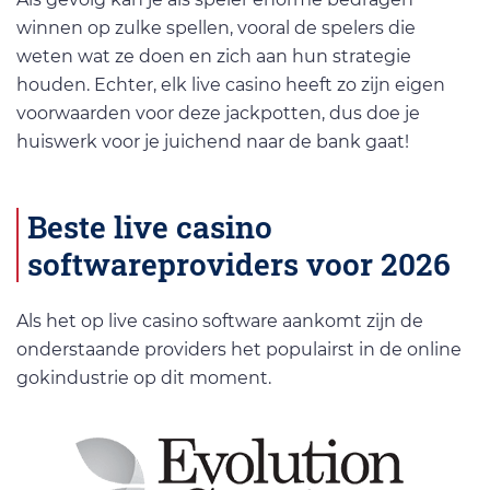
winnen op zulke spellen, vooral de spelers die
weten wat ze doen en zich aan hun strategie
houden. Echter, elk live casino heeft zo zijn eigen
voorwaarden voor deze jackpotten, dus doe je
huiswerk voor je juichend naar de bank gaat!
Beste live casino
softwareproviders voor
2026
Als het op live casino software aankomt zijn de
onderstaande providers het populairst in de online
gokindustrie op dit moment.