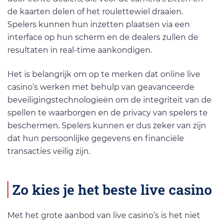
de kaarten delen of het roulettewiel draaien.
Spelers kunnen hun inzetten plaatsen via een
interface op hun scherm en de dealers zullen de
resultaten in real-time aankondigen.
Het is belangrijk om op te merken dat online live
casino’s werken met behulp van geavanceerde
beveiligingstechnologieën om de integriteit van de
spellen te waarborgen en de privacy van spelers te
beschermen. Spelers kunnen er dus zeker van zijn
dat hun persoonlijke gegevens en financiële
transacties veilig zijn.
Zo kies je het beste live casino
Met het grote aanbod van live casino’s is het niet