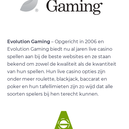
Evolution Gaming
– Opgericht in 2006 en
Evolution Gaming biedt nu al jaren live casino
spellen aan bij de beste websites en ze staan
bekend om zowel de kwaliteit als de kwantiteit
van hun spellen. Hun live casino opties zijn
onder meer roulette, blackjack, baccarat en
poker en hun tafellimieten zijn zo wijd dat alle
soorten spelers bij hen terecht kunnen.