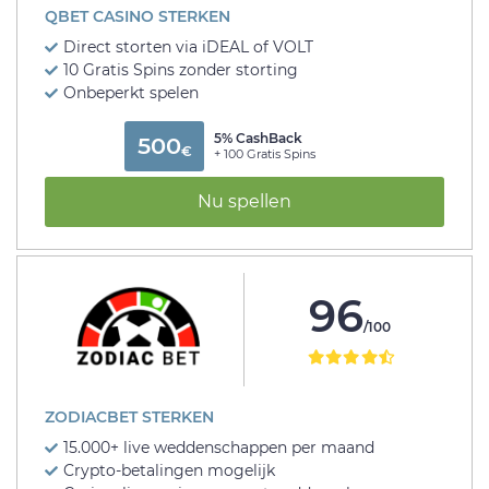
QBET CASINO STERKEN
Direct storten via iDEAL of VOLT
10 Gratis Spins zonder storting
Onbeperkt spelen
5% CashBack
500
€
+ 100 Gratis Spins
Nu spellen
96
/100
ZODIACBET STERKEN
15.000+ live weddenschappen per maand
Crypto-betalingen mogelijk