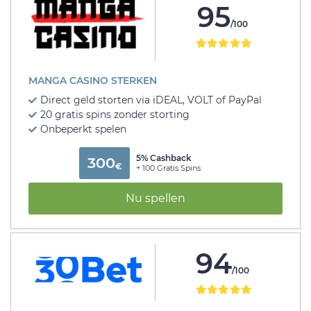
95
/100
MANGA CASINO STERKEN
Direct geld storten via iDEAL, VOLT of PayPal
20 gratis spins zonder storting
Onbeperkt spelen
5% Cashback
300
€
+ 100 Gratis Spins
Nu spellen
94
/100