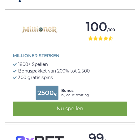
100
/100
MILLIONER STERKEN
1800+ Spellen
Bonuspakket van 200% tot 2.500
300 gratis spins
Bonus
2500
€
bij de 1e storting
Nu spellen
99