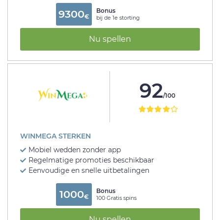
Bonus
9300
€
bij de 1e storting
Nu spellen
92
/100
WINMEGA STERKEN
Mobiel wedden zonder app
Regelmatige promoties beschikbaar
Eenvoudige en snelle uitbetalingen
Bonus
1000
€
100 Gratis spins
Nu spellen