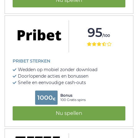
Nu spellen
95
/100
PRIBET STERKEN
Wedden op mobiel zonder download
Doorlopende acties en bonussen
Snelle en eenvoudige cash-outs
Bonus
1000
€
100 Gratis spins
Nu spellen