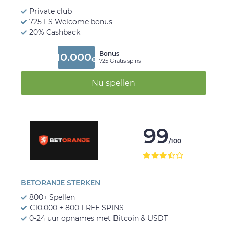
Private club
725 FS Welcome bonus
20% Cashback
Bonus
10.000
€
725 Gratis spins
Nu spellen
99
/100
BETORANJE STERKEN
800+ Spellen
€10.000 + 800 FREE SPINS
0-24 uur opnames met Bitcoin & USDT