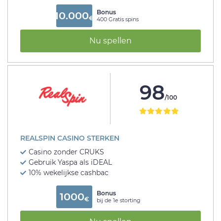
Bonus
10.000
€
400 Gratis spins
Nu spellen
98
/100
REALSPIN CASINO STERKEN
Casino zonder CRUKS
Gebruik Yaspa als iDEAL
10% wekelijkse cashbac
Bonus
1000
€
bij de 1e storting