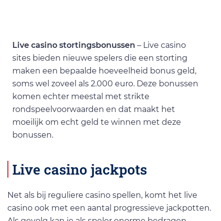
Live casino stortingsbonussen
– Live casino
sites bieden nieuwe spelers die een storting
maken een bepaalde hoeveelheid bonus geld,
soms wel zoveel als 2.000 euro. Deze bonussen
komen echter meestal met strikte
rondspeelvoorwaarden en dat maakt het
moeilijk om echt geld te winnen met deze
bonussen.
Live casino jackpots
Net als bij reguliere casino spellen, komt het live
casino ook met een aantal progressieve jackpotten.
Als gevolg kan je als speler enorme bedragen