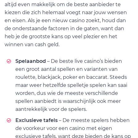
altijd even makkelijk om de beste aanbieder te
kiezen die zich helemaal voegt naar jouw wensen
en eisen. Als je een nieuw casino zoekt, houd dan
de onderstaande factoren in de gaten, want dan
heb je de grootste kans op veel plezier en het
winnen van cash geld.
Spelaanbod
– De beste live casino’s bieden
een groot aantal spellen en varianten van
roulette, blackjack, poker en baccarat. Steeds
maar weer hetzelfde spelletje spelen kan saai
worden, dus wie de meeste verschillende
spellen aanbiedt is waarschijnlijk ook meer
aantrekkelijk voor de spelers.
Exclusieve
tafels
– De meeste spelers hebben
de voorkeur voor een casino met eigen
exclusieve tafels, want deze bieden de kans op