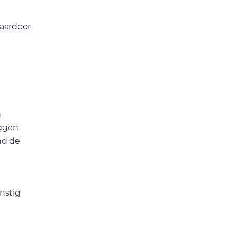
aardoor
n
eggen
nd de
nstig