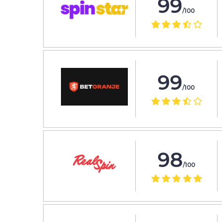
99
/100
99
/100
98
/100