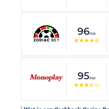
96
/100
95
/100