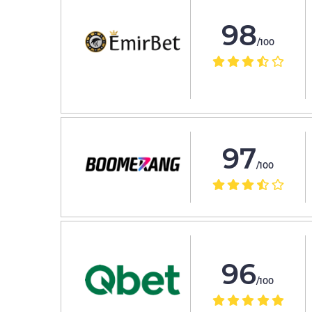
98
/100
97
/100
96
/100