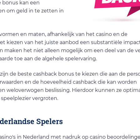
pe bonus kan een
en om geld in te zetten in
ormen en maten, afhankelijk van het casino en de
het kiezen van het juiste aanbod een substantiële impac
 maken het niet alleen mogelijk om een deel van de ve
aarde toe aan de algehele spelervaring.
 zijn de beste cashback bonus te kiezen die aan de perso
orwaarden en de hoeveelheid cashback die kan worden
een weloverwogen beslissing. Hierdoor kunnen ze optim
peelplezier vergroten.
derlandse Spelers
asino's in Nederland met nadruk op casino beoordeling