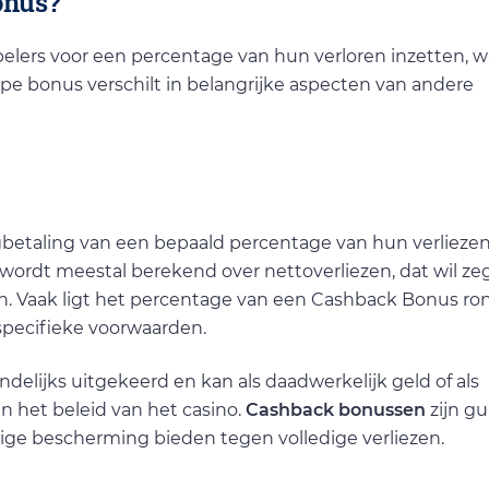
onus?
lers voor een percentage van hun verloren inzetten, w
type bonus verschilt in belangrijke aspecten van andere
betaling van een bepaald percentage van hun verlieze
ordt meestal berekend over nettoverliezen, dat wil z
ten. Vaak ligt het percentage van een Cashback Bonus ro
 specifieke voorwaarden.
elijks uitgekeerd en kan als daadwerkelijk geld of als
 het beleid van het casino.
Cashback bonussen
zijn gu
nige bescherming bieden tegen volledige verliezen.