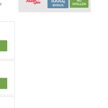
1000
NU
€
e
SPELLEN
BONUS