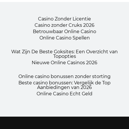
Casino Zonder Licentie
Casino zonder Cruks 2026
Betrouwbaar Online Casino
Online Casino Spellen
Wat Zijn De Beste Goksites: Een Overzicht van
Topopties
Nieuwe Online Casinos 2026
Online casino bonussen zonder storting
Beste casino bonussen: Vergelijk de Top
Aanbiedingen van 2026
Online Casino Echt Geld