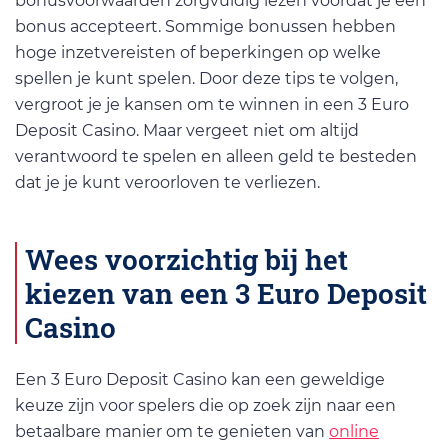
bonusvoorwaarden zorgvuldig lezen voordat je een
bonus accepteert. Sommige bonussen hebben
hoge inzetvereisten of beperkingen op welke
spellen je kunt spelen. Door deze tips te volgen,
vergroot je je kansen om te winnen in een 3 Euro
Deposit Casino. Maar vergeet niet om altijd
verantwoord te spelen en alleen geld te besteden
dat je je kunt veroorloven te verliezen.
Wees voorzichtig bij het
kiezen van een 3 Euro Deposit
Casino
Een 3 Euro Deposit Casino kan een geweldige
keuze zijn voor spelers die op zoek zijn naar een
betaalbare manier om te genieten van
online