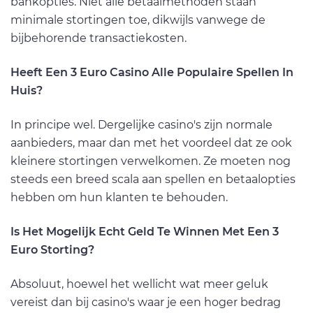
bankopties. Niet alle betaalmethoden staan
minimale stortingen toe, dikwijls vanwege de
bijbehorende transactiekosten.
Heeft Een 3 Euro Casino Alle Populaire Spellen In
Huis?
In principe wel. Dergelijke casino's zijn normale
aanbieders, maar dan met het voordeel dat ze ook
kleinere stortingen verwelkomen. Ze moeten nog
steeds een breed scala aan spellen en betaalopties
hebben om hun klanten te behouden.
Is Het Mogelijk Echt Geld Te Winnen Met Een 3
Euro Storting?
Absoluut, hoewel het wellicht wat meer geluk
vereist dan bij casino's waar je een hoger bedrag