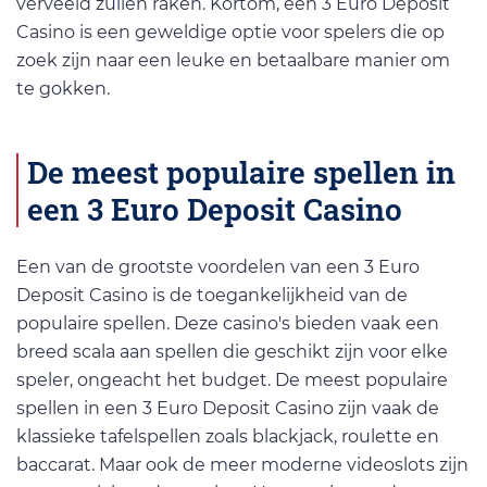
verveeld zullen raken. Kortom, een 3 Euro Deposit
Casino is een geweldige optie voor spelers die op
zoek zijn naar een leuke en betaalbare manier om
te gokken.
De meest populaire spellen in
een 3 Euro Deposit Casino
Een van de grootste voordelen van een 3 Euro
Deposit Casino is de toegankelijkheid van de
populaire spellen. Deze casino's bieden vaak een
breed scala aan spellen die geschikt zijn voor elke
speler, ongeacht het budget. De meest populaire
spellen in een 3 Euro Deposit Casino zijn vaak de
klassieke tafelspellen zoals blackjack, roulette en
baccarat. Maar ook de meer moderne videoslots zijn