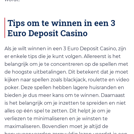
Tips om te winnen in een 3
Euro Deposit Casino
Als je wilt winnen in een 3 Euro Deposit Casino, zijn
er enkele tips die je kunt volgen. Allereerst is het
belangrijk om je te concentreren op de spellen met
de hoogste uitbetalingen. Dit betekent dat je moet
kijken naar spellen zoals blackjack, roulette en video
poker. Deze spellen hebben lagere huisranden en
bieden je dus meer kans om te winnen. Daarnaast
is het belangrijk om je inzetten te spreiden en niet
alles op één spel te zetten. Dit helpt je om je
verliezen te minimaliseren en je winsten te
maximaliseren. Bovendien moet je altijd de