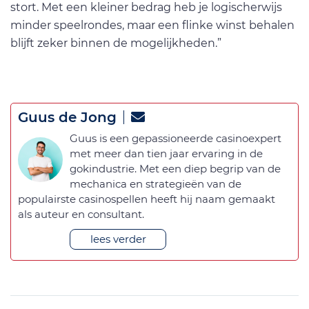
stort. Met een kleiner bedrag heb je logischerwijs
minder speelrondes, maar een flinke winst behalen
blijft zeker binnen de mogelijkheden.”
Guus de Jong
Guus is een gepassioneerde casinoexpert
met meer dan tien jaar ervaring in de
gokindustrie. Met een diep begrip van de
mechanica en strategieën van de
populairste casinospellen heeft hij naam gemaakt
als auteur en consultant.
lees verder