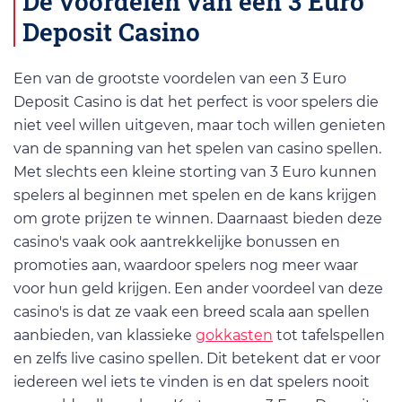
De voordelen van een 3 Euro
Deposit Casino
Een van de grootste voordelen van een 3 Euro
Deposit Casino is dat het perfect is voor spelers die
niet veel willen uitgeven, maar toch willen genieten
van de spanning van het spelen van casino spellen.
Met slechts een kleine storting van 3 Euro kunnen
spelers al beginnen met spelen en de kans krijgen
om grote prijzen te winnen. Daarnaast bieden deze
casino's vaak ook aantrekkelijke bonussen en
promoties aan, waardoor spelers nog meer waar
voor hun geld krijgen. Een ander voordeel van deze
casino's is dat ze vaak een breed scala aan spellen
aanbieden, van klassieke
gokkasten
tot tafelspellen
en zelfs live casino spellen. Dit betekent dat er voor
iedereen wel iets te vinden is en dat spelers nooit