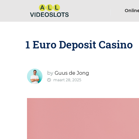
Onlin
1 Euro Deposit Casino
by
Guus de Jong
maart 28, 2025