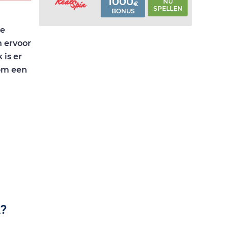
1000
NU
€
SPELLEN
BONUS
je
n ervoor
 is er
 om een
1?