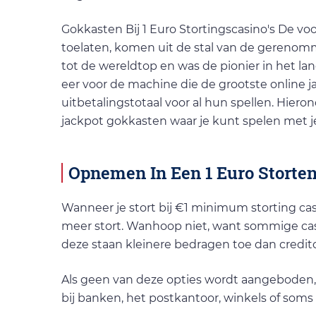
Gokkasten Bij 1 Euro Stortingscasino's De voo
toelaten, komen uit de stal van de gereno
tot de wereldtop en was de pionier in het l
eer voor de machine die de grootste online 
uitbetalingstotaal voor al hun spellen. Hi
jackpot gokkasten waar je kunt spelen met je
Opnemen In Een 1 Euro Storten
Wanneer je stort bij €1 minimum storting casin
meer stort. Wanhoop niet, want sommige cas
deze staan kleinere bedragen toe dan creditc
Als geen van deze opties wordt aangeboden, d
bij banken, het postkantoor, winkels of soms 