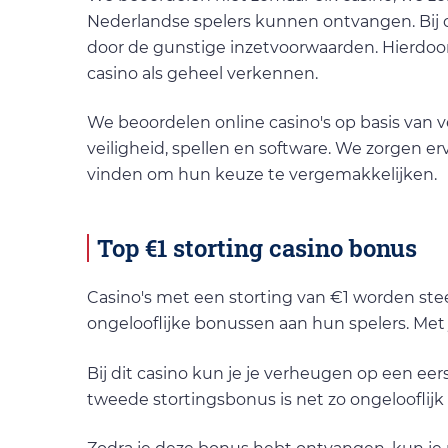
Nederlandse spelers kunnen ontvangen. Bij c
door de gunstige inzetvoorwaarden. Hierdoor
casino als geheel verkennen.
We beoordelen online casino's op basis van ve
veiligheid, spellen en software. We zorgen e
vinden om hun keuze te vergemakkelijken.
Top €1 storting casino bonus
Casino's met een storting van €1 worden ste
ongelooflijke bonussen aan hun spelers. Met 
Bij dit casino kun je je verheugen op een eer
tweede stortingsbonus is net zo ongelooflijk