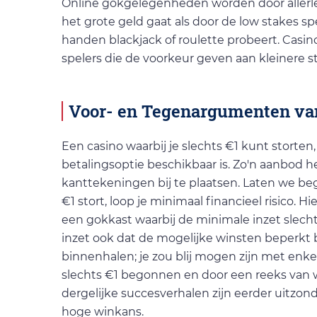
Online gokgelegenheden worden door allerlei
het grote geld gaat als door de low stakes sp
handen blackjack of roulette probeert. Casino
spelers die de voorkeur geven aan kleinere s
Voor- en Tegenargumenten van 
Een casino waarbij je slechts €1 kunt storten
betalingsoptie beschikbaar is. Zo'n aanbod he
kanttekeningen bij te plaatsen. Laten we beg
€1 stort, loop je minimaal financieel risico. H
een gokkast waarbij de minimale inzet slecht
inzet ook dat de mogelijke winsten beperkt b
binnenhalen; je zou blij mogen zijn met enkel
slechts €1 begonnen en door een reeks van w
dergelijke succesverhalen zijn eerder uitzond
hoge winkans.