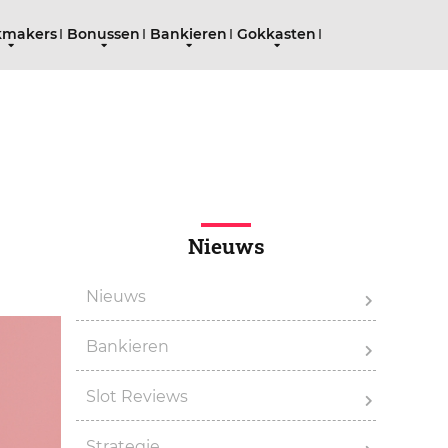
kmakers
Bonussen
Bankieren
Gokkasten
Nieuws
Nieuws
Bankieren
Slot Reviews
Strategie