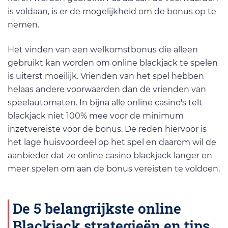
is voldaan, is er de mogelijkheid om de bonus op te
nemen.
Het vinden van een welkomstbonus die alleen
gebruikt kan worden om online blackjack te spelen
is uiterst moeilijk. Vrienden van het spel hebben
helaas andere voorwaarden dan de vrienden van
speelautomaten. In bijna alle online casino's telt
blackjack niet 100% mee voor de minimum
inzetvereiste voor de bonus. De reden hiervoor is
het lage huisvoordeel op het spel en daarom wil de
aanbieder dat ze online casino blackjack langer en
meer spelen om aan de bonus vereisten te voldoen.
De 5 belangrijkste online
Blackjack strategieën en tips