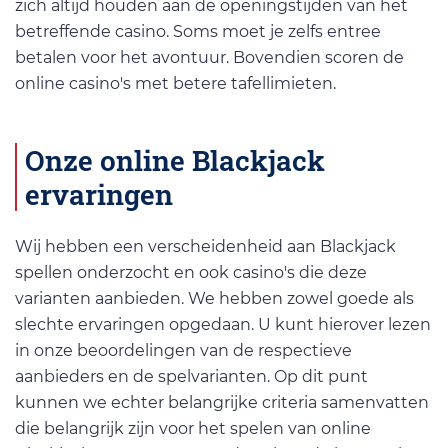
zich altijd houden aan de openingstijden van het
betreffende casino. Soms moet je zelfs entree
betalen voor het avontuur. Bovendien scoren de
online casino's met betere tafellimieten.
Onze online Blackjack
ervaringen
Wij hebben een verscheidenheid aan Blackjack
spellen onderzocht en ook casino's die deze
varianten aanbieden. We hebben zowel goede als
slechte ervaringen opgedaan. U kunt hierover lezen
in onze beoordelingen van de respectieve
aanbieders en de spelvarianten. Op dit punt
kunnen we echter belangrijke criteria samenvatten
die belangrijk zijn voor het spelen van online