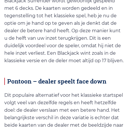
Blackjack Surrender wordt gewoonlijk gespeeld
met 6 decks. De kaarten worden gedeeld en in
tegenstelling tot het klassieke spel, heb je nu de
optie om je hand op te geven als je denkt dat de
dealer de betere hand heeft. Op deze manier kunt
u de helft van uw inzet terugkrijgen. Dit is een
duidelijk voordeel voor de speler, omdat hij niet de
hele inzet verliest. Een Blackjack wint zoals in de
klassieke versie en de deler moet altijd op 17 blijven.
Pontoon – dealer speelt face down
Dit populaire alternatief voor het klassieke startspel
volgt veel van dezelfde regels en heeft hetzelfde
doel: de dealer verslaan met een betere hand. Het
belangrijkste verschil in deze variatie is echter dat
beide kaarten van de dealer met de beeldzijde naar