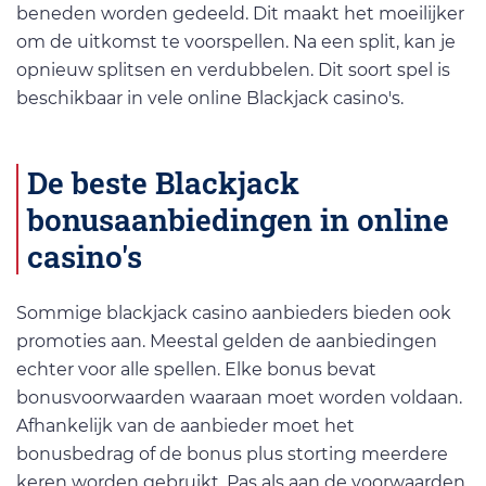
beneden worden gedeeld. Dit maakt het moeilijker
om de uitkomst te voorspellen. Na een split, kan je
opnieuw splitsen en verdubbelen. Dit soort spel is
beschikbaar in vele online Blackjack casino's.
De beste Blackjack
bonusaanbiedingen in online
casino's
Sommige blackjack casino aanbieders bieden ook
promoties aan. Meestal gelden de aanbiedingen
echter voor alle spellen. Elke bonus bevat
bonusvoorwaarden waaraan moet worden voldaan.
Afhankelijk van de aanbieder moet het
bonusbedrag of de bonus plus storting meerdere
keren worden gebruikt. Pas als aan de voorwaarden