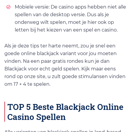
Mobiele versie: De casino apps hebben niet alle
spellen van de desktop versie. Dus als je
onderweg wilt spelen, moet je hier ook op
letten bij het kiezen van een spel en casino.
Als je deze tips ter harte neemt, zou je snel een
goede online blackjack variant voor jou moeten
vinden. Na een paar gratis rondes kun je dan
Blackjack voor echt geld spelen. Kijk maar eens
rond op onze site, u zult goede stimulansen vinden
om 17 + 4 te spelen.
TOP 5 Beste Blackjack Online
Casino Spellen