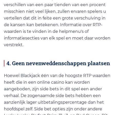
verschillen van een paar tienden van een procent
misschien niet veel lijken, zullen ervaren spelers u
vertellen dat dit in feite een grote verschuiving in
de kansen kan betekenen. Informatie over RTP-
waarden is te vinden in de helpmenu's of
informatiesecties van elk spel en moet daar worden
verstrekt.
4. Geen nevenweddenschappen plaatsen
Hoewel Blackjack één van de hoogste RTP waarden
heeft die in een online casino kan worden
aangeboden, zijn side bets in dit spel een ander
verhaal. De zogenaamde side bets hebben een
aanzienlijk lager uitbetalingspercentage dan het
hoofdspel zelf. Side bet opties zijn onder andere