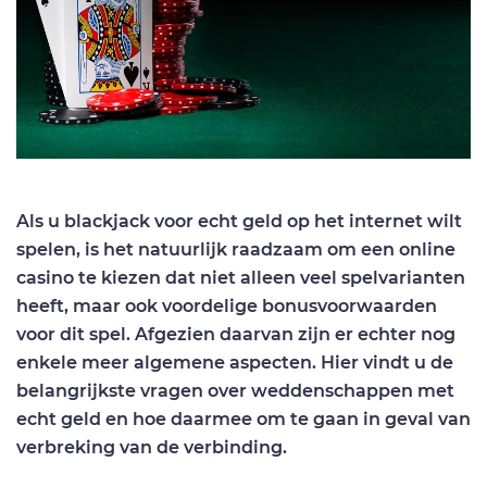
Als u blackjack voor echt geld op het internet wilt
spelen, is het natuurlijk raadzaam om een online
casino te kiezen dat niet alleen veel spelvarianten
heeft, maar ook voordelige bonusvoorwaarden
voor dit spel. Afgezien daarvan zijn er echter nog
enkele meer algemene aspecten. Hier vindt u de
belangrijkste vragen over weddenschappen met
echt geld en hoe daarmee om te gaan in geval van
verbreking van de verbinding.