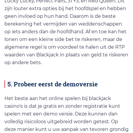
Lucky Lucky, Perfect Pairs, 31 +3, en Red Queen. Dit
zijn louter extra opties bij het hoofdspel en hebben
geen invloed op hun hand. Daarom is de beste
berekening het vermijden van weddenschappen
op iets anders dan de hoofdhand. Af en toe kan het
lonen om een kleine side bet te riskeren, maar de
algemene regel is om voordeel te halen uit de RTP
waarden van Blackjack in plaats van geld te riskeren
op andere bets.
5. Probeer eerst de demoversie
Het beste aan het online spelen bij blackjack
casino's is dat je gratis en zonder registratie kunt
spelen met een demo versie. Deze kunnen dan
volledig risicoloos uitgebreid worden getest. Op
deze manier kunt u uw aanpak van tevoren grondig