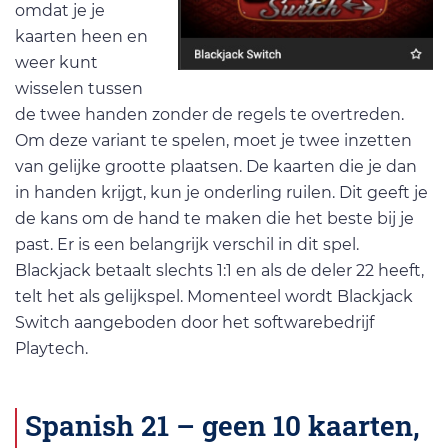
omdat je je
kaarten heen en
weer kunt
wisselen tussen
de twee handen zonder de regels te overtreden.
Om deze variant te spelen, moet je twee inzetten
van gelijke grootte plaatsen. De kaarten die je dan
in handen krijgt, kun je onderling ruilen. Dit geeft je
de kans om de hand te maken die het beste bij je
past. Er is een belangrijk verschil in dit spel.
Blackjack betaalt slechts 1:1 en als de deler 22 heeft,
telt het als gelijkspel. Momenteel wordt Blackjack
Switch aangeboden door het softwarebedrijf
Playtech.
Spanish 21 – geen 10 kaarten,