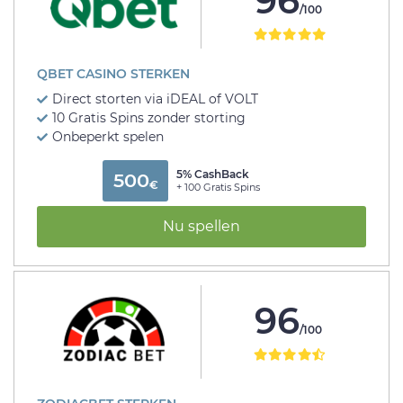
96
/100
QBET CASINO STERKEN
Direct storten via iDEAL of VOLT
10 Gratis Spins zonder storting
Onbeperkt spelen
5% CashBack
500
€
+ 100 Gratis Spins
Nu spellen
96
/100