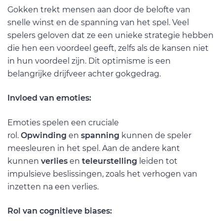
Gokken trekt mensen aan door de belofte van
snelle winst en de spanning van het spel. Veel
spelers geloven dat ze een unieke strategie hebben
die hen een voordeel geeft, zelfs als de kansen niet
in hun voordeel zijn. Dit optimisme is een
belangrijke drijfveer achter gokgedrag.
Invloed van emoties:
Emoties spelen een cruciale
rol.
Opwinding
en
spanning
kunnen de speler
meesleuren in het spel. Aan de andere kant
kunnen
verlies
en
teleurstelling
leiden tot
impulsieve beslissingen, zoals het verhogen van
inzetten na een verlies.
Rol van cognitieve biases: