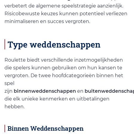
verbetert de algemene speelstrategie aanzienlijk.
Risicobewuste keuzes kunnen potentieel verliezen
minimaliseren en succes vergroten.
Type weddenschappen
Roulette biedt verschillende inzetmogelijkheden
die spelers kunnen gebruiken om hun kansen te
vergroten. De twee hoofdcategorieën binnen het
spel
zijn
binnenweddenschappen
en
buitenweddenscha
die elk unieke kenmerken en uitbetalingen
hebben.
Binnen Weddenschappen