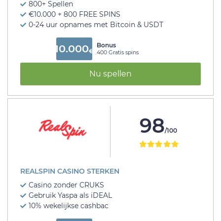
800+ Spellen
€10.000 + 800 FREE SPINS
0-24 uur opnames met Bitcoin & USDT
Bonus
10.000
€
400 Gratis spins
Nu spellen
98
/100
REALSPIN CASINO STERKEN
Casino zonder CRUKS
Gebruik Yaspa als iDEAL
10% wekelijkse cashbac