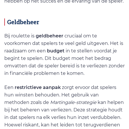
hebben op het succes en de ervaring van de speler.
Geldbeheer
Bij roulette is
geldbeheer
cruciaal om te
voorkomen dat spelers te veel geld uitgeven. Het is
raadzaam om een
budget
in te stellen voordat je
begint te spelen. Dit budget moet het bedrag
omvatten dat de speler bereid is te verliezen zonder
in financiële problemen te komen.
Een
restrictieve aanpak
zorgt ervoor dat spelers
hun winsten behouden. Het gebruik van
methoden zoals de
Martingale-strategie
kan helpen
bij het beheren van verliezen. Deze strategie houdt
in dat spelers na elk verlies hun inzet verdubbelen.
Hoewel riskant, kan het leiden tot terugverdienen