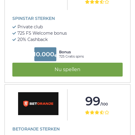
SPINSTAR STERKEN
Private club
725 FS Welcome bonus
20% Cashback
Bonus
10.000
€
725 Gratis spins
Nu spellen
99
/100
BETORANJE STERKEN