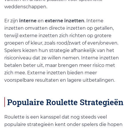
weddenschappen.
Er zijn
interne
en
externe inzetten
. Interne
inzetten omvatten directe inzetten op getallen,
terwijl externe inzetten zich richten op grotere
groepen of kleur, zoals rood/zwart of even/oneven.
Spelers kiezen hun strategie afhankelijk van het
risiconiveau dat ze willen nemen. Interne inzetten
betalen beter uit, maar brengen meer risico met
zich mee. Externe inzetten bieden meer
voorspelbare resultaten en lagere uitbetalingen.
Populaire Roulette Strategieën
Roulette is een kansspel dat nog steeds veel
populaire strategieën kent onder spelers die hopen