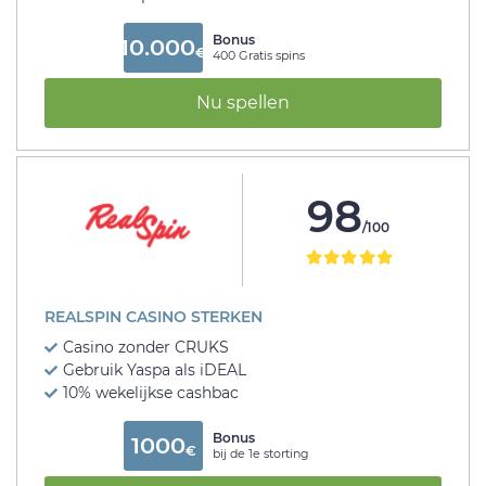
Bonus
10.000
€
400 Gratis spins
Nu spellen
98
/100
REALSPIN CASINO STERKEN
Casino zonder CRUKS
Gebruik Yaspa als iDEAL
10% wekelijkse cashbac
Bonus
1000
€
bij de 1e storting