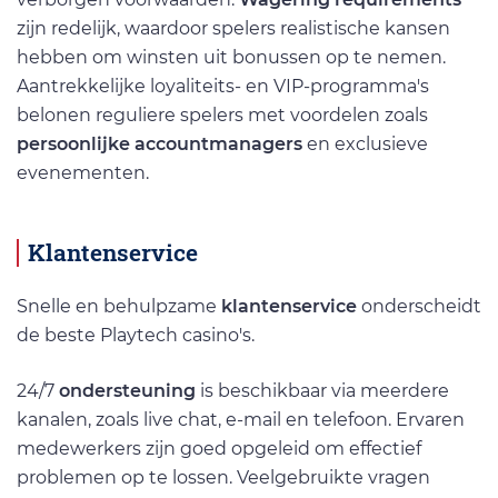
zijn redelijk, waardoor spelers realistische kansen
hebben om winsten uit bonussen op te nemen.
Aantrekkelijke loyaliteits- en VIP-programma's
belonen reguliere spelers met voordelen zoals
persoonlijke accountmanagers
en exclusieve
evenementen.
Klantenservice
Snelle en behulpzame
klantenservice
onderscheidt
de beste Playtech casino's.
24/7
ondersteuning
is beschikbaar via meerdere
kanalen, zoals live chat, e-mail en telefoon. Ervaren
medewerkers zijn goed opgeleid om effectief
problemen op te lossen. Veelgebruikte vragen