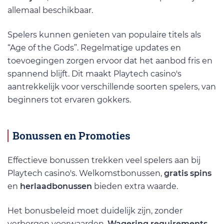
allemaal beschikbaar.
Spelers kunnen genieten van populaire titels als
“Age of the Gods”. Regelmatige updates en
toevoegingen zorgen ervoor dat het aanbod fris en
spannend blijft. Dit maakt Playtech casino's
aantrekkelijk voor verschillende soorten spelers, van
beginners tot ervaren gokkers.
Bonussen en Promoties
Effectieve bonussen trekken veel spelers aan bij
Playtech casino's. Welkomstbonussen,
gratis spins
en
herlaadbonussen
bieden extra waarde.
Het bonusbeleid moet duidelijk zijn, zonder
verborgen voorwaarden.
Wagering requirements