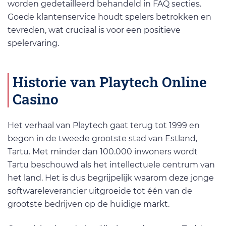
worden gedetailleerd behandeld in FAQ secties.
Goede klantenservice houdt spelers betrokken en
tevreden, wat cruciaal is voor een positieve
spelervaring.
Historie van Playtech Online
Casino
Het verhaal van Playtech gaat terug tot 1999 en
begon in de tweede grootste stad van Estland,
Tartu. Met minder dan 100.000 inwoners wordt
Tartu beschouwd als het intellectuele centrum van
het land. Het is dus begrijpelijk waarom deze jonge
softwareleverancier uitgroeide tot één van de
grootste bedrijven op de huidige markt.