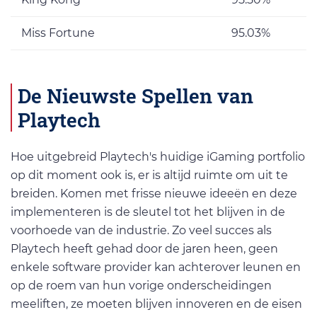
Miss Fortune
95.03%
De Nieuwste Spellen van
Playtech
Hoe uitgebreid Playtech's huidige iGaming portfolio
op dit moment ook is, er is altijd ruimte om uit te
breiden. Komen met frisse nieuwe ideeën en deze
implementeren is de sleutel tot het blijven in de
voorhoede van de industrie. Zo veel succes als
Playtech heeft gehad door de jaren heen, geen
enkele software provider kan achterover leunen en
op de roem van hun vorige onderscheidingen
meeliften, ze moeten blijven innoveren en de eisen