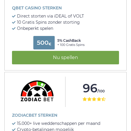
QBET CASINO STERKEN
Direct storten via iDEAL of VOLT
10 Gratis Spins zonder storting
Onbeperkt spelen
5% CashBack
500
€
+ 100 Gratis Spins
Nu spellen
96
/100
ZODIACBET STERKEN
15.000+ live weddenschappen per maand
Crypto-betalingen mogelijk