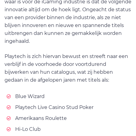
waar is voor de iGaming industrie is dat de volgende
innovatie altijd om de hoek ligt. Ongeacht de status
van een provider binnen de industrie, als ze niet
blijven innoveren en nieuwe en spannende titels
uitbrengen dan kunnen ze gemakkelijk worden
ingehaald.
Playtech is zich hiervan bewust en streeft naar een
verblijf in de voorhoede door voortdurend
bijwerken van hun catalogus, wat zij hebben
gedaan in de afgelopen jaren met titels als:
Blue Wizard
Playtech Live Casino Stud Poker
Amerikaans Roulette
Hi-Lo Club