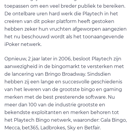
toepassen om een veel breder publiek te bereiken.
De ontelbare uren hard werk die Playtech in het
creëren van dit poker platform heeft gestoken
hebben zeker hun vruchten afgeworpen aangezien
het nu beschouwd wordt als het toonaangevende
iPoker netwerk.
Opnieuw, 2 jaar later in 2006, besloot Playtech zijn
aanwezigheid in de bingomarkt te versterken met
de lancering van Bringo Broadway. Sindsdien
hebben zij een lange en succesvolle geschiedenis
van het leveren van de grootste bingo en gaming
merken met de best presterende software. Nu
meer dan 100 van de industrie grootste en
bekendste exploitanten en merken behoren tot
het Playtech Bingo netwerk, waaronder: Gala Bingo,
Mecca, bet365, Ladbrokes, Sky en Betfair.