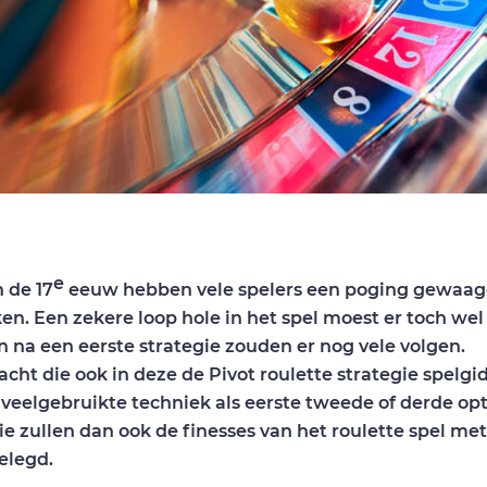
e
 de 17
eeuw hebben vele spelers een poging gewaa
n. Een zekere loop hole in het spel moest er toch wel 
 na een eerste strategie zouden er nog vele volgen.
acht die ook in deze de Pivot roulette strategie spelgi
 veelgebruikte techniek als eerste tweede of derde opti
ie zullen dan ook de finesses van het roulette spel met
elegd.