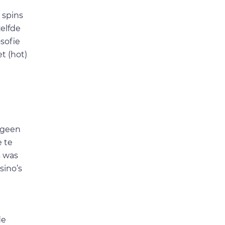
 spins
elfde
osofie
t (hot)
s geen
e te
s was
sino’s
de