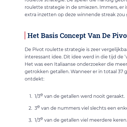
roulette strategie in de smiezen. Immers, e
extra inzetten op deze winnende streak zou 
Het Basis Concept Van De Pivot
De Pivot roulette strategie is zeer vergelijk
interessant idee. Dit idee werd in die tijd d
Het was een Italiaanse onderzoeker die meen
getrokken getallen. Wanneer er in totaal 37
ontdekt:
e
1/3
van de getallen werd nooit geraakt.
e
3
van de nummers viel slechts een enke
e
1/3
van de getallen viel meerdere keren