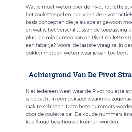
Wat je moet weten over de Pivot roulette str
het roulettespel en hoe voelt de Pivot tactiek
basis concepten die je als speler gewoon moet
en wat is het verschil tussen de toepassing o
plus- en minpunten aan de Pivot roulette stra
een fabeltje? Vooral de laatste vraag zal in d
gokker meteen weten waar je aan toe bent.
Achtergrond Van De Pivot Stra
Niet iedereen weet waar de Pivot roulette s
is bedacht in een gokspel waarin de zogen
raak te schieten. Deze hete nummers werd
door de roulette bal. De koude nummers inte
koel/koud beschouwd kunnen worden.