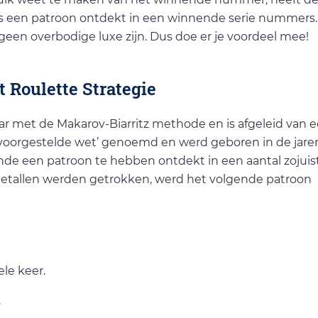
r is een patroon ontdekt in een winnende serie nummers
geen overbodige luxe zijn. Dus doe er je voordeel mee!
 Roulette Strategie
baar met de Makarov-Biarritz methode en is afgeleid van 
e ‘voorgestelde wet’ genoemd en werd geboren in de jaren
de een patroon te hebben ontdekt in een aantal zojuis
 getallen werden getrokken, werd het volgende patroon
le keer.
.