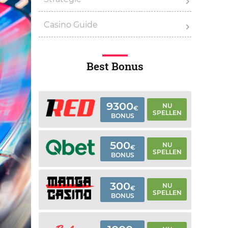
Casino Guide
Best Bonus
9300
NU
€
SPELLEN
BONUS
500
NU
€
SPELLEN
BONUS
300
NU
€
SPELLEN
BONUS