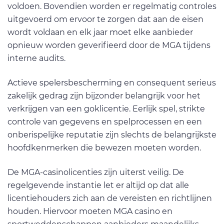
voldoen. Bovendien worden er regelmatig controles
uitgevoerd om ervoor te zorgen dat aan de eisen
wordt voldaan en elk jaar moet elke aanbieder
opnieuw worden geverifieerd door de MGA tijdens
interne audits.
Actieve spelersbescherming en consequent serieus
zakelijk gedrag zijn bijzonder belangrijk voor het
verkrijgen van een goklicentie. Eerlijk spel, strikte
controle van gegevens en spelprocessen en een
onberispelijke reputatie zijn slechts de belangrijkste
hoofdkenmerken die bewezen moeten worden.
De MGA-casinolicenties zijn uiterst veilig. De
regelgevende instantie let er altijd op dat alle
licentiehouders zich aan de vereisten en richtlijnen
houden. Hiervoor moeten MGA casino en