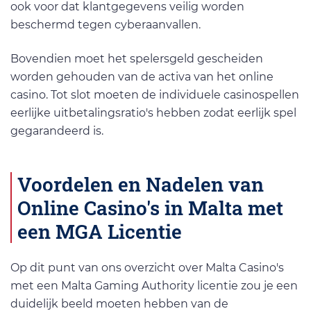
ook voor dat klantgegevens veilig worden
beschermd tegen cyberaanvallen.
Bovendien moet het spelersgeld gescheiden
worden gehouden van de activa van het online
casino. Tot slot moeten de individuele casinospellen
eerlijke uitbetalingsratio's hebben zodat eerlijk spel
gegarandeerd is.
Voordelen en Nadelen van
Online Casino's in Malta met
een MGA Licentie
Op dit punt van ons overzicht over Malta Casino's
met een Malta Gaming Authority licentie zou je een
duidelijk beeld moeten hebben van de