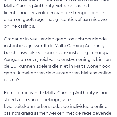
Malta Gaming Authority ziet erop toe dat
licentiehouders voldoen aan de strenge licentie-
eisen en geeft regelmatig licenties af aan nieuwe
online casino's.
Omdat er in veel landen geen toezichthoudende
instanties zijn, wordt de Malta Gaming Authority
beschouwd als een onmisbare instelling in Europa.
Aangezien er vrijheid van dienstverlening is binnen
de EU, kunnen spelers die niet in Malta wonen ook
gebruik maken van de diensten van Maltese online
casino's.
Een licentie van de Malta Gaming Authority is nog
steeds een van de belangrijkste
kwaliteitskenmerken, zodat de individuele online
casino's graag samenwerken met de regelgevende