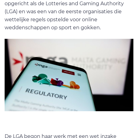
opgericht als de Lotteries and Gaming Authority
(LGA) en was een van de eerste organisaties die
wettelijke regels opstelde voor online
weddenschappen op sport en gokken.
De LGA begon haar werk met een wet inzake