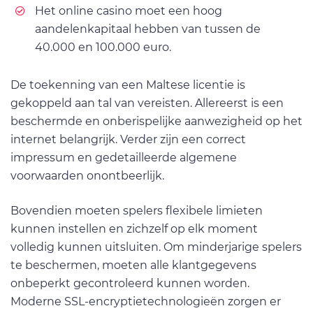
Het online casino moet een hoog
aandelenkapitaal hebben van tussen de
40.000 en 100.000 euro.
De toekenning van een Maltese licentie is
gekoppeld aan tal van vereisten. Allereerst is een
beschermde en onberispelijke aanwezigheid op het
internet belangrijk. Verder zijn een correct
impressum en gedetailleerde algemene
voorwaarden onontbeerlijk.
Bovendien moeten spelers flexibele limieten
kunnen instellen en zichzelf op elk moment
volledig kunnen uitsluiten. Om minderjarige spelers
te beschermen, moeten alle klantgegevens
onbeperkt gecontroleerd kunnen worden.
Moderne SSL-encryptietechnologieën zorgen er