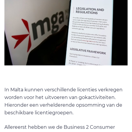
In Malta kunnen verschillende licenties verkregen
worden voor het uitvoeren van gokactiviteiten.
Hieronder een verhelderende opsomming van de
beschikbare licentiegroepen.
Allereerst hebben we de Business 2 Consumer