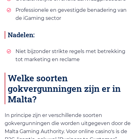
Professionele en gevestigde benadering van
de iGaming sector
Nadelen:
Niet bijzonder strikte regels met betrekking
tot marketing en reclame
Welke soorten
gokvergunningen zijn er in
Malta?
In principe zijn er verschillende soorten
gokvergunningen die worden uitgegeven door de
Malta Gaming Authority. Voor online casino's is de