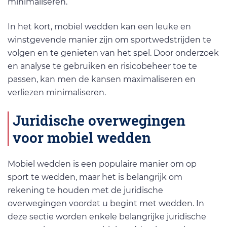
minimaliseren.
In het kort, mobiel wedden kan een leuke en
winstgevende manier zijn om sportwedstrijden te
volgen en te genieten van het spel. Door onderzoek
en analyse te gebruiken en risicobeheer toe te
passen, kan men de kansen maximaliseren en
verliezen minimaliseren.
Juridische overwegingen
voor mobiel wedden
Mobiel wedden is een populaire manier om op
sport te wedden, maar het is belangrijk om
rekening te houden met de juridische
overwegingen voordat u begint met wedden. In
deze sectie worden enkele belangrijke juridische