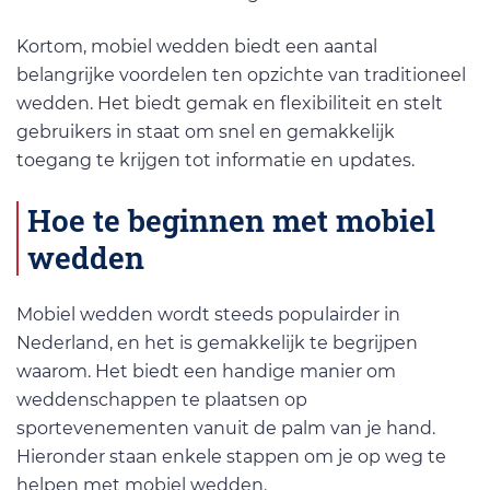
Kortom, mobiel wedden biedt een aantal
belangrijke voordelen ten opzichte van traditioneel
wedden. Het biedt gemak en flexibiliteit en stelt
gebruikers in staat om snel en gemakkelijk
toegang te krijgen tot informatie en updates.
Hoe te beginnen met mobiel
wedden
Mobiel wedden wordt steeds populairder in
Nederland, en het is gemakkelijk te begrijpen
waarom. Het biedt een handige manier om
weddenschappen te plaatsen op
sportevenementen vanuit de palm van je hand.
Hieronder staan enkele stappen om je op weg te
helpen met mobiel wedden.