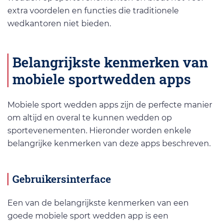
extra voordelen en functies die traditionele
wedkantoren niet bieden.
Belangrijkste kenmerken van
mobiele sportwedden apps
Mobiele sport wedden apps zijn de perfecte manier
om altijd en overal te kunnen wedden op
sportevenementen. Hieronder worden enkele
belangrijke kenmerken van deze apps beschreven.
Gebruikersinterface
Een van de belangrijkste kenmerken van een
goede mobiele sport wedden app is een