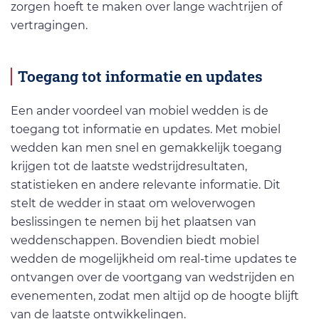
zorgen hoeft te maken over lange wachtrijen of
vertragingen.
Toegang tot informatie en updates
Een ander voordeel van mobiel wedden is de
toegang tot informatie en updates. Met mobiel
wedden kan men snel en gemakkelijk toegang
krijgen tot de laatste wedstrijdresultaten,
statistieken en andere relevante informatie. Dit
stelt de wedder in staat om weloverwogen
beslissingen te nemen bij het plaatsen van
weddenschappen. Bovendien biedt mobiel
wedden de mogelijkheid om real-time updates te
ontvangen over de voortgang van wedstrijden en
evenementen, zodat men altijd op de hoogte blijft
van de laatste ontwikkelingen.