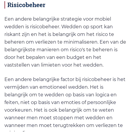
Risicobeheer
Een andere belangrijke strategie voor mobiel
wedden is risicobeheer. Wedden op sport kan
riskant zijn en het is belangrijk om het risico te
beheren om verliezen te minimaliseren. Een van de
belangrijkste manieren om risico's te beheren is
door het bepalen van een budget en het
vaststellen van limieten voor het wedden.
Een andere belangrijke factor bij risicobeheer is het
vermijden van emotioneel wedden. Het is
belangrijk om te wedden op basis van logica en
feiten, niet op basis van emoties of persoonlijke
voorkeuren. Het is ook belangrijk om te weten
wanneer men moet stoppen met wedden en
wanneer men moet terugtrekken om verliezen te