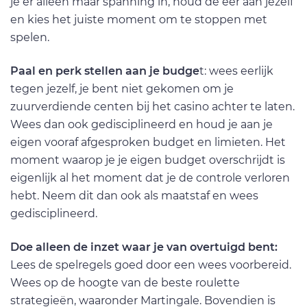
je er alleen maar spanning in, houd de eer aan jezelf
en kies het juiste moment om te stoppen met
spelen.
Paal en perk stellen aan je budge
t: wees eerlijk
tegen jezelf, je bent niet gekomen om je
zuurverdiende centen bij het casino achter te laten.
Wees dan ook gedisciplineerd en houd je aan je
eigen vooraf afgesproken budget en limieten. Het
moment waarop je je eigen budget overschrijdt is
eigenlijk al het moment dat je de controle verloren
hebt. Neem dit dan ook als maatstaf en wees
gedisciplineerd.
Doe alleen de inzet waar je van overtuigd bent:
Lees de spelregels goed door een wees voorbereid.
Wees op de hoogte van de beste roulette
strategieën, waaronder Martingale. Bovendien is