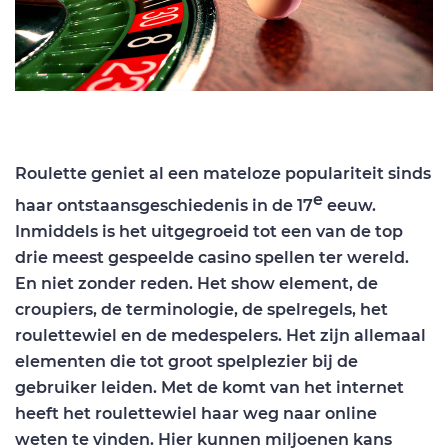
Roulette geniet al een mateloze populariteit sinds
e
haar ontstaansgeschiedenis in de 17
eeuw.
Inmiddels is het uitgegroeid tot een van de top
drie meest gespeelde casino spellen ter wereld.
En niet zonder reden. Het show element, de
croupiers, de terminologie, de spelregels, het
roulettewiel en de medespelers. Het zijn allemaal
elementen die tot groot spelplezier bij de
gebruiker leiden. Met de komt van het internet
heeft het roulettewiel haar weg naar online
weten te vinden. Hier kunnen miljoenen kans