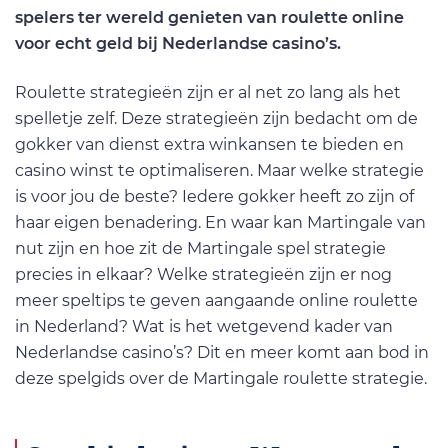
spelers ter wereld genieten van roulette online
voor echt geld bij Nederlandse casino’s.
Roulette strategieën zijn er al net zo lang als het
spelletje zelf. Deze strategieën zijn bedacht om de
gokker van dienst extra winkansen te bieden en
casino winst te optimaliseren. Maar welke strategie
is voor jou de beste? Iedere gokker heeft zo zijn of
haar eigen benadering. En waar kan Martingale van
nut zijn en hoe zit de Martingale spel strategie
precies in elkaar? Welke strategieën zijn er nog
meer speltips te geven aangaande online roulette
in Nederland? Wat is het wetgevend kader van
Nederlandse casino’s? Dit en meer komt aan bod in
deze spelgids over de Martingale roulette strategie.