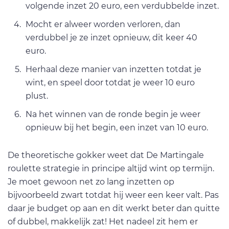
volgende inzet 20 euro, een verdubbelde inzet.
Mocht er alweer worden verloren, dan
verdubbel je ze inzet opnieuw, dit keer 40
euro.
Herhaal deze manier van inzetten totdat je
wint, en speel door totdat je weer 10 euro
plust.
Na het winnen van de ronde begin je weer
opnieuw bij het begin, een inzet van 10 euro.
De theoretische gokker weet dat De Martingale
roulette strategie in principe altijd wint op termijn.
Je moet gewoon net zo lang inzetten op
bijvoorbeeld zwart totdat hij weer een keer valt. Pas
daar je budget op aan en dit werkt beter dan quitte
of dubbel, makkelijk zat! Het nadeel zit hem er