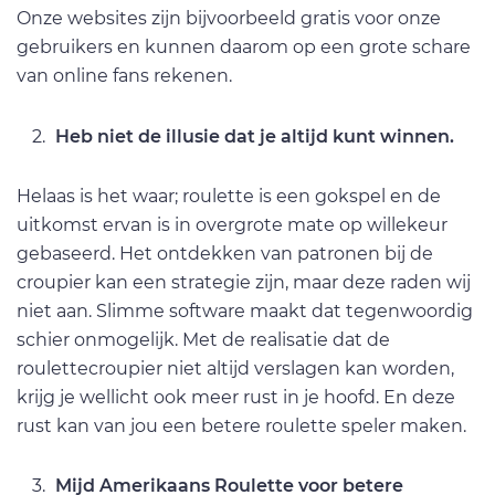
Onze websites zijn bijvoorbeeld gratis voor onze
gebruikers en kunnen daarom op een grote schare
van online fans rekenen.
Heb niet de illusie dat je altijd kunt winnen.
Helaas is het waar; roulette is een gokspel en de
uitkomst ervan is in overgrote mate op willekeur
gebaseerd. Het ontdekken van patronen bij de
croupier kan een strategie zijn, maar deze raden wij
niet aan. Slimme software maakt dat tegenwoordig
schier onmogelijk. Met de realisatie dat de
roulettecroupier niet altijd verslagen kan worden,
krijg je wellicht ook meer rust in je hoofd. En deze
rust kan van jou een betere roulette speler maken.
Mijd Amerikaans Roulette voor betere