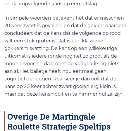
de daaropvolgende kans op een uitslag.
In simpele woorden betekent het dat er misschien
20 keer zwart is gevallen, en dat de gokker daardoor
concludeert dat de kans dat de volgende op rood
valt een stuk groter is. Dat is een klassieke
gokkersmisvatting. De kans op een willekeurige
uitkomst is iedere ronde nog net zo groot als de
ronde ervoor, en daar doet de vorige uitslag niets
aan af. Het balletje heeft nou eenmaal geen
cognitief geheugen. Realiseer je dan ook dat de
kans op 20 keer achter zwart gooien erg klein is,
maar dat deze kans nooit en te nimmer nul zal zijn.
Overige De Martingale
Roulette Strategie Speltips