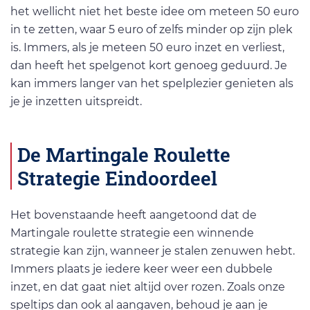
het wellicht niet het beste idee om meteen 50 euro
in te zetten, waar 5 euro of zelfs minder op zijn plek
is. Immers, als je meteen 50 euro inzet en verliest,
dan heeft het spelgenot kort genoeg geduurd. Je
kan immers langer van het spelplezier genieten als
je je inzetten uitspreidt.
De Martingale Roulette
Strategie Eindoordeel
Het bovenstaande heeft aangetoond dat de
Martingale roulette strategie een winnende
strategie kan zijn, wanneer je stalen zenuwen hebt.
Immers plaats je iedere keer weer een dubbele
inzet, en dat gaat niet altijd over rozen. Zoals onze
speltips dan ook al aangaven, behoud je aan je