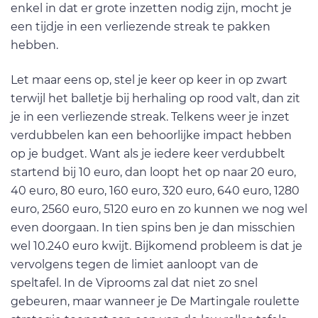
enkel in dat er grote inzetten nodig zijn, mocht je
een tijdje in een verliezende streak te pakken
hebben.
Let maar eens op, stel je keer op keer in op zwart
terwijl het balletje bij herhaling op rood valt, dan zit
je in een verliezende streak. Telkens weer je inzet
verdubbelen kan een behoorlijke impact hebben
op je budget. Want als je iedere keer verdubbelt
startend bij 10 euro, dan loopt het op naar 20 euro,
40 euro, 80 euro, 160 euro, 320 euro, 640 euro, 1280
euro, 2560 euro, 5120 euro en zo kunnen we nog wel
even doorgaan. In tien spins ben je dan misschien
wel 10.240 euro kwijt. Bijkomend probleem is dat je
vervolgens tegen de limiet aanloopt van de
speltafel. In de Viprooms zal dat niet zo snel
gebeuren, maar wanneer je De Martingale roulette