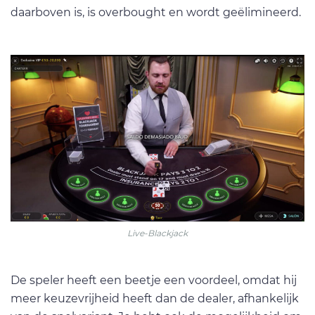
daarboven is, is overbought en wordt geëlimineerd.
Live-Blackjack
De speler heeft een beetje een voordeel, omdat hij
meer keuzevrijheid heeft dan de dealer, afhankelijk