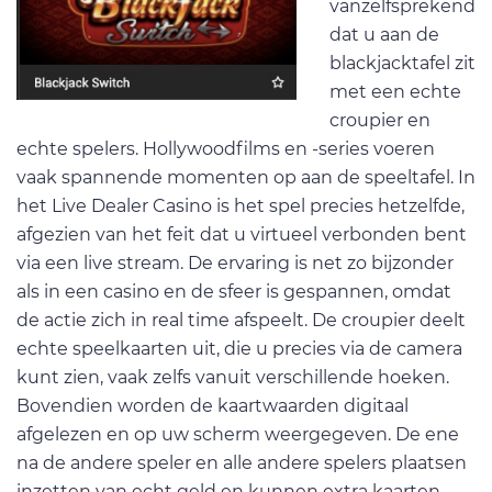
vanzelfsprekend
dat u aan de
blackjacktafel zit
met een echte
croupier en
echte spelers. Hollywoodfilms en -series voeren
vaak spannende momenten op aan de speeltafel. In
het Live Dealer Casino is het spel precies hetzelfde,
afgezien van het feit dat u virtueel verbonden bent
via een live stream. De ervaring is net zo bijzonder
als in een casino en de sfeer is gespannen, omdat
de actie zich in real time afspeelt. De croupier deelt
echte speelkaarten uit, die u precies via de camera
kunt zien, vaak zelfs vanuit verschillende hoeken.
Bovendien worden de kaartwaarden digitaal
afgelezen en op uw scherm weergegeven. De ene
na de andere speler en alle andere spelers plaatsen
inzetten van echt geld en kunnen extra kaarten