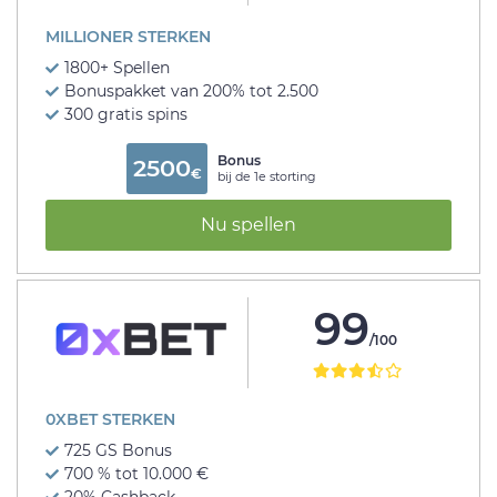
MILLIONER STERKEN
1800+ Spellen
Bonuspakket van 200% tot 2.500
300 gratis spins
Bonus
2500
€
bij de 1e storting
Nu spellen
99
/100
0XBET STERKEN
725 GS Bonus
700 % tot 10.000 €