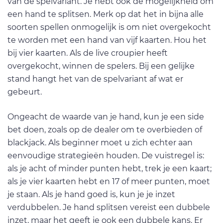
van de spelvariant. Je hebt ook de mogelijkheid om
een hand te splitsen. Merk op dat het in bijna alle
soorten spellen onmogelijk is om niet overgekocht
te worden met een hand van vijf kaarten. Hou het
bij vier kaarten. Als de live croupier heeft
overgekocht, winnen de spelers. Bij een gelijke
stand hangt het van de spelvariant af wat er
gebeurt.
Ongeacht de waarde van je hand, kun je een side
bet doen, zoals op de dealer om te overbieden of
blackjack. Als beginner moet u zich echter aan
eenvoudige strategieën houden. De vuistregel is:
als je acht of minder punten hebt, trek je een kaart;
als je vier kaarten hebt en 17 of meer punten, moet
je staan. Als je hand goed is, kun je je inzet
verdubbelen. Je hand splitsen vereist een dubbele
inzet, maar het geeft je ook een dubbele kans. Er