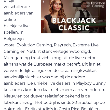
Er zijn
verschillende
aanbieders van
online
blackjack live
spellen. In
België zijn
vooral Evolution Gaming, Playtech, Extreme Live
Gaming en NetEnt sterk vertegenwoordigd.
Microgaming trekt zich terug uit de live-sector,
althans wat de Europese markt betreft. Dit is niet
verwonderlijk, aangezien de streamingkwaliteit
aanzienlijk slechter was dan bij de andere
aanbieders. De unieke live dealers in Playboy Bunny
kostuums konden daar niets meer aan veranderen.
Nieuw en tot dusver relatief onbekend is de
fabrikant Ezugi. Het bedrijf is sinds 2013 actief op de
gokmarkt. Er zijn studio's in Costa Rica, België en