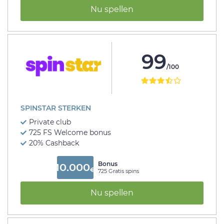
Nu spellen
99
/100
SPINSTAR STERKEN
Private club
725 FS Welcome bonus
20% Cashback
Bonus
10.000
€
725 Gratis spins
Nu spellen