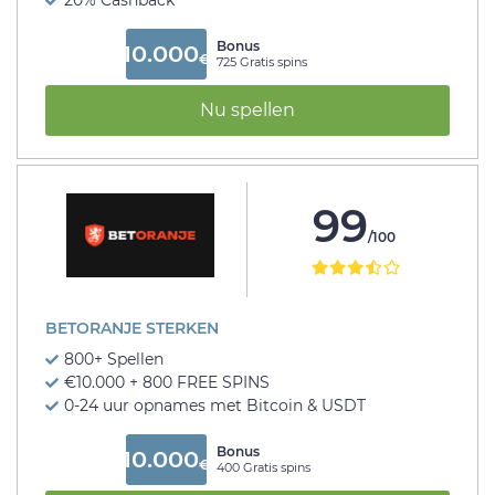
20% Cashback
Bonus
10.000
€
725 Gratis spins
Nu spellen
99
/100
BETORANJE STERKEN
800+ Spellen
€10.000 + 800 FREE SPINS
0-24 uur opnames met Bitcoin & USDT
Bonus
10.000
€
400 Gratis spins