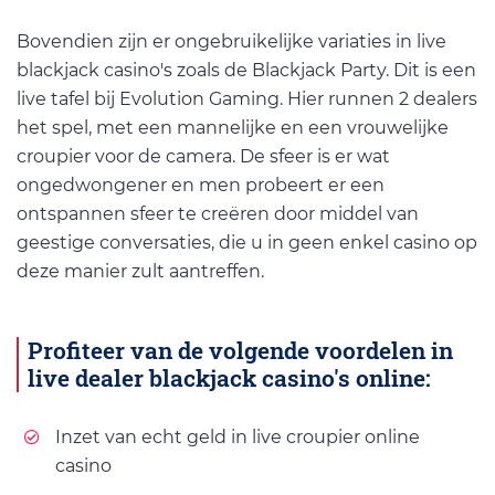
Bovendien zijn er ongebruikelijke variaties in live
blackjack casino's zoals de Blackjack Party. Dit is een
live tafel bij Evolution Gaming. Hier runnen 2 dealers
het spel, met een mannelijke en een vrouwelijke
croupier voor de camera. De sfeer is er wat
ongedwongener en men probeert er een
ontspannen sfeer te creëren door middel van
geestige conversaties, die u in geen enkel casino op
deze manier zult aantreffen.
Profiteer van de volgende voordelen in
live dealer blackjack casino's online:
Inzet van echt geld in live croupier online
casino