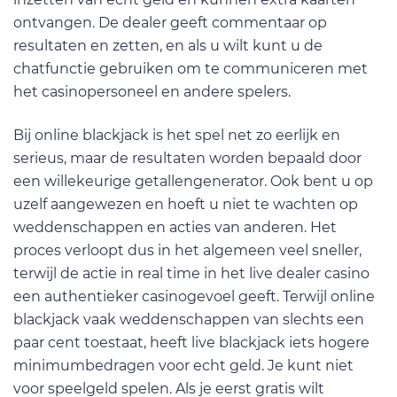
ontvangen. De dealer geeft commentaar op
resultaten en zetten, en als u wilt kunt u de
chatfunctie gebruiken om te communiceren met
het casinopersoneel en andere spelers.
Bij online blackjack is het spel net zo eerlijk en
serieus, maar de resultaten worden bepaald door
een willekeurige getallengenerator. Ook bent u op
uzelf aangewezen en hoeft u niet te wachten op
weddenschappen en acties van anderen. Het
proces verloopt dus in het algemeen veel sneller,
terwijl de actie in real time in het live dealer casino
een authentieker casinogevoel geeft. Terwijl online
blackjack vaak weddenschappen van slechts een
paar cent toestaat, heeft live blackjack iets hogere
minimumbedragen voor echt geld. Je kunt niet
voor speelgeld spelen. Als je eerst gratis wilt