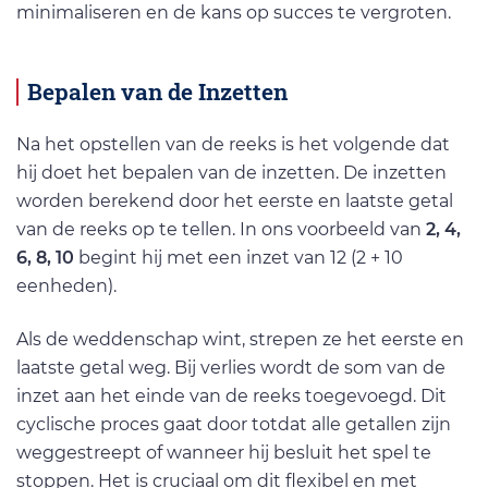
minimaliseren en de kans op succes te vergroten.
Bepalen van de Inzetten
Na het opstellen van de reeks is het volgende dat
hij doet het bepalen van de inzetten. De inzetten
worden berekend door het eerste en laatste getal
van de reeks op te tellen. In ons voorbeeld van
2, 4,
6, 8, 10
begint hij met een inzet van 12 (2 + 10
eenheden).
Als de weddenschap wint, strepen ze het eerste en
laatste getal weg. Bij verlies wordt de som van de
inzet aan het einde van de reeks toegevoegd. Dit
cyclische proces gaat door totdat alle getallen zijn
weggestreept of wanneer hij besluit het spel te
stoppen. Het is cruciaal om dit flexibel en met