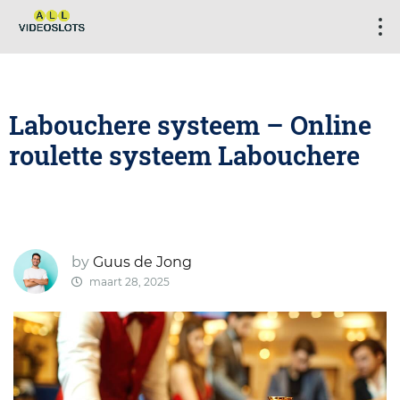
Labouchere systeem – Online
roulette systeem Labouchere
by
Guus de Jong
maart 28, 2025