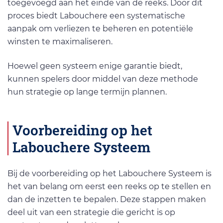
toegevoegd aan het einde van de reeks. Door dit
proces biedt Labouchere een systematische
aanpak om verliezen te beheren en potentiële
winsten te maximaliseren.
Hoewel geen systeem enige garantie biedt,
kunnen spelers door middel van deze methode
hun strategie op lange termijn plannen.
Voorbereiding op het
Labouchere Systeem
Bij de voorbereiding op het Labouchere Systeem is
het van belang om eerst een reeks op te stellen en
dan de inzetten te bepalen. Deze stappen maken
deel uit van een strategie die gericht is op