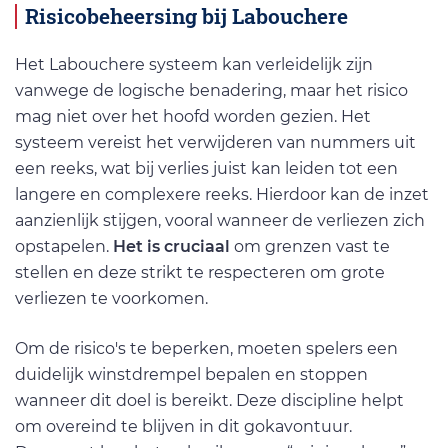
Risicobeheersing bij Labouchere
Het Labouchere systeem kan verleidelijk zijn
vanwege de logische benadering, maar het risico
mag niet over het hoofd worden gezien. Het
systeem vereist het verwijderen van nummers uit
een reeks, wat bij verlies juist kan leiden tot een
langere en complexere reeks. Hierdoor kan de inzet
aanzienlijk stijgen, vooral wanneer de verliezen zich
opstapelen.
Het is cruciaal
om grenzen vast te
stellen en deze strikt te respecteren om grote
verliezen te voorkomen.
Om de risico's te beperken, moeten spelers een
duidelijk winstdrempel bepalen en stoppen
wanneer dit doel is bereikt. Deze discipline helpt
om overeind te blijven in dit gokavontuur.