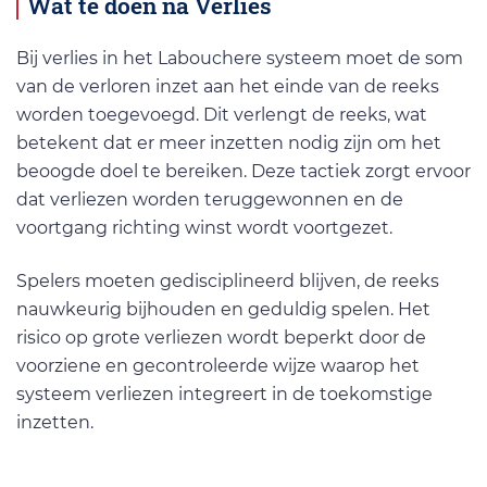
Wat te doen na Verlies
Bij verlies in het Labouchere systeem moet de som
van de verloren inzet aan het einde van de reeks
worden toegevoegd. Dit verlengt de reeks, wat
betekent dat er meer inzetten nodig zijn om het
beoogde doel te bereiken. Deze tactiek zorgt ervoor
dat verliezen worden teruggewonnen en de
voortgang richting winst wordt voortgezet.
Spelers moeten gedisciplineerd blijven, de reeks
nauwkeurig bijhouden en geduldig spelen. Het
risico op grote verliezen wordt beperkt door de
voorziene en gecontroleerde wijze waarop het
systeem verliezen integreert in de toekomstige
inzetten.