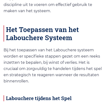
discipline uit te voeren om effectief gebruik te
maken van het systeem.
Het Toepassen van het
Labouchere Systeem
Bij het toepassen van het Labouchere systeem
worden er specifieke stappen gezet om een reeks
inzetten te bepalen, bij winst of verlies. Het is
cruciaal om zorgvuldig te handelen tijdens het spel
en strategisch te reageren wanneer de resultaten
binnenrollen.
Labouchere tijdens het Spel