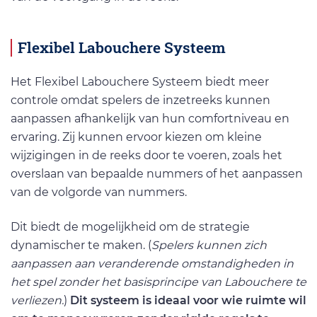
Flexibel Labouchere Systeem
Het Flexibel Labouchere Systeem biedt meer
controle omdat spelers de inzetreeks kunnen
aanpassen afhankelijk van hun comfortniveau en
ervaring. Zij kunnen ervoor kiezen om kleine
wijzigingen in de reeks door te voeren, zoals het
overslaan van bepaalde nummers of het aanpassen
van de volgorde van nummers.
Dit biedt de mogelijkheid om de strategie
dynamischer te maken. (
Spelers kunnen zich
aanpassen aan veranderende omstandigheden in
het spel zonder het basisprincipe van Labouchere te
verliezen.
)
Dit systeem is ideaal voor wie ruimte wil