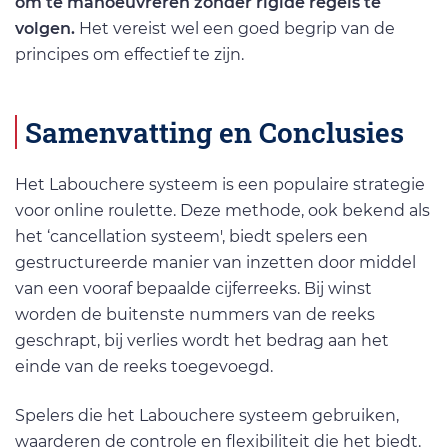
om te manoeuvreren zonder rigide regels te
volgen.
Het vereist wel een goed begrip van de
principes om effectief te zijn.
Samenvatting en Conclusies
Het Labouchere systeem is een populaire strategie
voor online roulette. Deze methode, ook bekend als
het ‘cancellation systeem', biedt spelers een
gestructureerde manier van inzetten door middel
van een vooraf bepaalde cijferreeks. Bij winst
worden de buitenste nummers van de reeks
geschrapt, bij verlies wordt het bedrag aan het
einde van de reeks toegevoegd.
Spelers die het Labouchere systeem gebruiken,
waarderen de controle en flexibiliteit die het biedt.