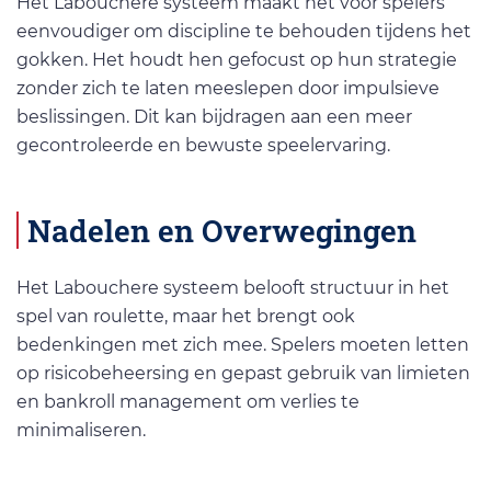
Het Labouchere systeem maakt het voor spelers
eenvoudiger om discipline te behouden tijdens het
gokken. Het houdt hen gefocust op hun strategie
zonder zich te laten meeslepen door impulsieve
beslissingen. Dit kan bijdragen aan een meer
gecontroleerde en bewuste speelervaring.
Nadelen en Overwegingen
Het Labouchere systeem belooft structuur in het
spel van roulette, maar het brengt ook
bedenkingen met zich mee. Spelers moeten letten
op risicobeheersing en gepast gebruik van limieten
en bankroll management om verlies te
minimaliseren.