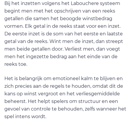
Bij het inzetten volgens het Labouchere systeem
begint men met het opschrijven van een reeks
getallen die samen het beoogde winstbedrag
vormen. Elk getal in de reeks staat voor een inzet.
De eerste inzet is de som van het eerste en laatste
getal van de reeks. Wint men de inzet, dan streept
men beide getallen door. Verliest men, dan voegt
men het ingezette bedrag aan het einde van de
reeks toe.
Het is belangrijk om emotioneel kalm te blijven en
zich precies aan de regels te houden, omdat dit de
kans op winst vergroot en het verliesgemiddelde
beheerst. Het helpt spelers om structuur en een
gevoel van controle te behouden, zelfs wanneer het
spel intens wordt.