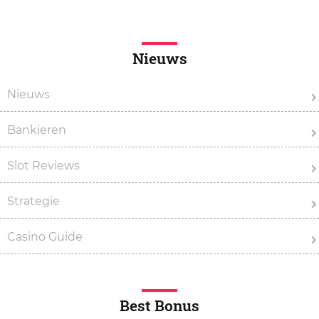
Nieuws
Nieuws
Bankieren
Slot Reviews
Strategie
Casino Guide
Best Bonus