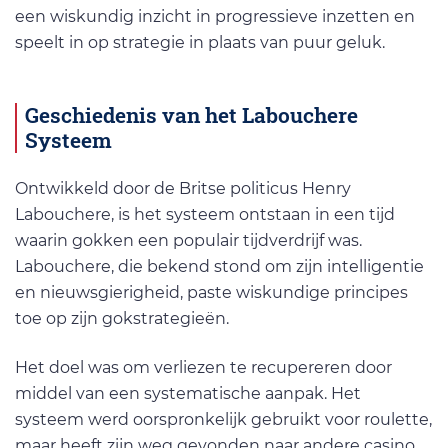
een wiskundig inzicht in progressieve inzetten en
speelt in op strategie in plaats van puur geluk.
Geschiedenis van het Labouchere
Systeem
Ontwikkeld door de Britse politicus Henry
Labouchere, is het systeem ontstaan in een tijd
waarin gokken een populair tijdverdrijf was.
Labouchere, die bekend stond om zijn intelligentie
en nieuwsgierigheid, paste wiskundige principes
toe op zijn gokstrategieën.
Het doel was om verliezen te recupereren door
middel van een systematische aanpak. Het
systeem werd oorspronkelijk gebruikt voor roulette,
maar heeft zijn weg gevonden naar andere casino