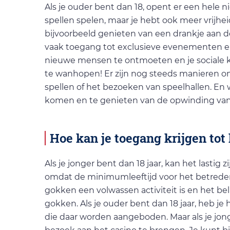
Als je ouder bent dan 18, opent er een hele ni
spellen spelen, maar je hebt ook meer vrijhe
bijvoorbeeld genieten van een drankje aan de 
vaak toegang tot exclusieve evenementen en
nieuwe mensen te ontmoeten en je sociale krin
te wanhopen! Er zijn nog steeds manieren om 
spellen of het bezoeken van speelhallen. En
komen en te genieten van de opwinding van 
Hoe kan je toegang krijgen tot 
Als je jonger bent dan 18 jaar, kan het lastig z
omdat de minimumleeftijd voor het betreden va
gokken een volwassen activiteit is en het be
gokken. Als je ouder bent dan 18 jaar, heb je 
die daar worden aangeboden. Maar als je jong