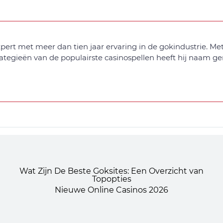
pert met meer dan tien jaar ervaring in de gokindustrie. Me
ategieën van de populairste casinospellen heeft hij naam 
Wat Zijn De Beste Goksites: Een Overzicht van
Topopties
Nieuwe Online Casinos 2026