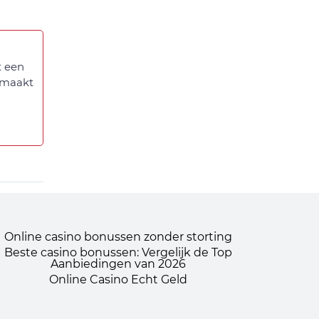
t een
gemaakt
Online casino bonussen zonder storting
Beste casino bonussen: Vergelijk de Top
Aanbiedingen van 2026
Online Casino Echt Geld