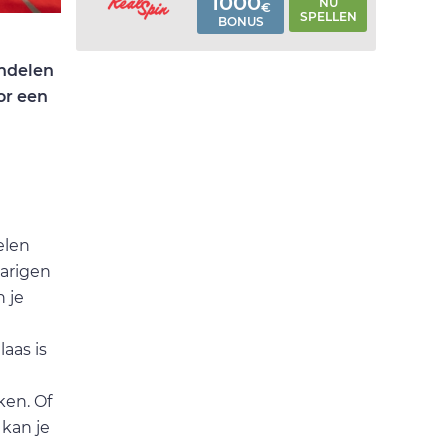
1000
NU
€
SPELLEN
BONUS
andelen
or een
elen
jarigen
 je
aas is
ken. Of
 kan je