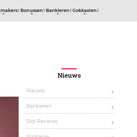
kmakers
Bonussen
Bankieren
Gokkasten
Nieuws
Nieuws
Bankieren
Slot Reviews
Strategie