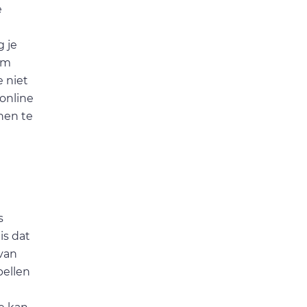
e
g je
om
e niet
online
nen te
s
is dat
 van
pellen