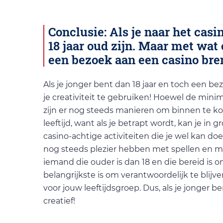
Conclusie: Als je naar het casi
18 jaar oud zijn. Maar met wat c
een bezoek aan een casino bre
Als je jonger bent dan 18 jaar en toch een bez
je creativiteit te gebruiken! Hoewel de minimu
zijn er nog steeds manieren om binnen te kom
leeftijd, want als je betrapt wordt, kan je i
casino-achtige activiteiten die je wel kan doen
nog steeds plezier hebben met spellen en mac
iemand die ouder is dan 18 en die bereid is 
belangrijkste is om verantwoordelijk te blijv
voor jouw leeftijdsgroep. Dus, als je jonger 
creatief!