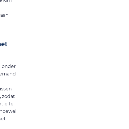
e kan
gaan
het
n onder
 iemand
tussen
, zodat
tje te
 hoewel
het