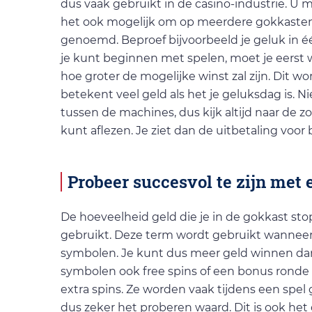
dus vaak gebruikt in de casino-industrie. U
het ook mogelijk om op meerdere gokkasten t
genoemd. Beproef bijvoorbeeld je geluk in é
je kunt beginnen met spelen, moet je eerst 
hoe groter de mogelijke winst zal zijn. Di
betekent veel geld als het je geluksdag is. Ni
tussen de machines, dus kijk altijd naar de 
kunt aflezen. Je ziet dan de uitbetaling voo
Probeer succesvol te zijn met e
De hoeveelheid geld die je in de gokkast stopt
gebruikt. Deze term wordt gebruikt wanneer
symbolen. Je kunt dus meer geld winnen dan
symbolen ook free spins of een bonus ronde a
extra spins. Ze worden vaak tijdens een spel g
dus zeker het proberen waard. Dit is ook het