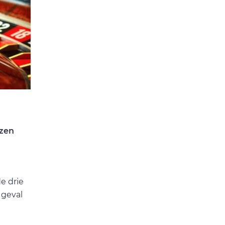
ozen
e drie
 geval