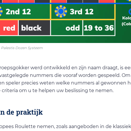
Palestis Dozen Systeem
roepsgokker werd ontwikkeld en zijn naam draagt, is e
de vastgelegde nummers die vooraf worden gespeeld. Om
en speler precies weten welke nummers al gewonnen 
te criteria om u te helpen uw beslissing te nemen.
n de praktijk
ropees Roulette nemen, zoals aangeboden in de klassie