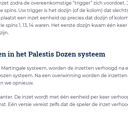
inzet zodra de overeenkomstige “trigger” zich voordoet. 
e spins. Uw trigger is het dozijn (of de kolom) dat slecht
e plaatst een inzet eenheid op precies dat dozijn of kolom
e spins 1, 13, 14 waren. Het eerste dozijn kwam één keer 
ijn.
 in het Palestis Dozen systeem
et Martingale systeem, worden de inzetten verhoogd na 
is Dozen systeem. Na een overwinning worden de inzetten
en we opnieuw.
kanter. De inzet wordt met één eenheid per keer verhoo
nst. Eén versie vereist zelfs dat de speler de inzet verho