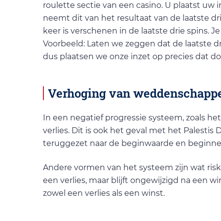
roulette sectie van een casino. U plaatst uw 
neemt dit van het resultaat van de laatste dri
keer is verschenen in de laatste drie spins. J
Voorbeeld: Laten we zeggen dat de laatste dri
dus plaatsen we onze inzet op precies dat doz
Verhoging van weddenschappen
In een negatief progressie systeem, zoals h
verlies. Dit is ook het geval met het Palest
teruggezet naar de beginwaarde en beginn
Andere vormen van het systeem zijn wat ris
een verlies, maar blijft ongewijzigd na een wi
zowel een verlies als een winst.