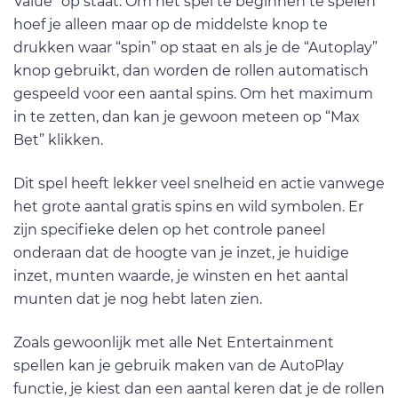
Value” op staat. Om het spel te beginnen te spelen
hoef je alleen maar op de middelste knop te
drukken waar “spin” op staat en als je de “Autoplay”
knop gebruikt, dan worden de rollen automatisch
gespeeld voor een aantal spins. Om het maximum
in te zetten, dan kan je gewoon meteen op “Max
Bet” klikken.
Dit spel heeft lekker veel snelheid en actie vanwege
het grote aantal gratis spins en wild symbolen. Er
zijn specifieke delen op het controle paneel
onderaan dat de hoogte van je inzet, je huidige
inzet, munten waarde, je winsten en het aantal
munten dat je nog hebt laten zien.
Zoals gewoonlijk met alle Net Entertainment
spellen kan je gebruik maken van de AutoPlay
functie, je kiest dan een aantal keren dat je de rollen