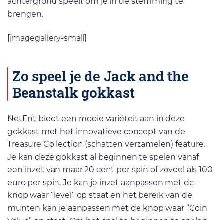
achtergrond speelt om je in de stemming te
brengen.
[imagegallery-small]
Zo speel je de Jack and the
Beanstalk gokkast
NetEnt biedt een mooie variëteit aan in deze
gokkast met het innovatieve concept van de
Treasure Collection (schatten verzamelen) feature.
Je kan deze gokkast al beginnen te spelen vanaf
een inzet van maar 20 cent per spin of zoveel als 100
euro per spin. Je kan je inzet aanpassen met de
knop waar “level” op staat en het bereik van de
munten kan je aanpassen met de knop waar “Coin