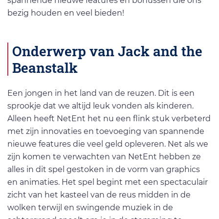
spannende nieuwe features en bonussen die ons
bezig houden en veel bieden!
Onderwerp van Jack and the
Beanstalk
Een jongen in het land van de reuzen. Dit is een
sprookje dat we altijd leuk vonden als kinderen.
Alleen heeft NetEnt het nu een flink stuk verbeterd
met zijn innovaties en toevoeging van spannende
nieuwe features die veel geld opleveren. Net als we
zijn komen te verwachten van NetEnt hebben ze
alles in dit spel gestoken in de vorm van graphics
en animaties. Het spel begint met een spectaculair
zicht van het kasteel van de reus midden in de
wolken terwijl en swingende muziek in de