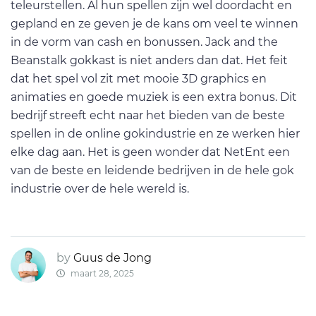
teleurstellen. Al hun spellen zijn wel doordacht en
gepland en ze geven je de kans om veel te winnen
in de vorm van cash en bonussen. Jack and the
Beanstalk gokkast is niet anders dan dat. Het feit
dat het spel vol zit met mooie 3D graphics en
animaties en goede muziek is een extra bonus. Dit
bedrijf streeft echt naar het bieden van de beste
spellen in de online gokindustrie en ze werken hier
elke dag aan. Het is geen wonder dat NetEnt een
van de beste en leidende bedrijven in de hele gok
industrie over de hele wereld is.
by
Guus de Jong
maart 28, 2025