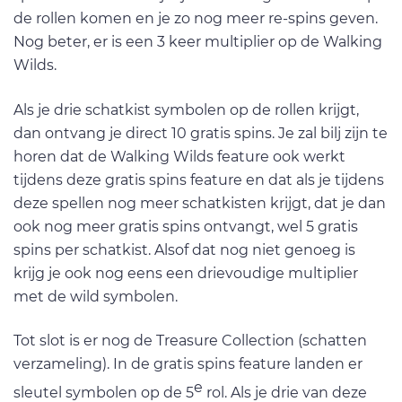
de rollen komen en je zo nog meer re-spins geven.
Nog beter, er is een 3 keer multiplier op de Walking
Wilds.
Als je drie schatkist symbolen op de rollen krijgt,
dan ontvang je direct 10 gratis spins. Je zal bilj zijn te
horen dat de Walking Wilds feature ook werkt
tijdens deze gratis spins feature en dat als je tijdens
deze spellen nog meer schatkisten krijgt, dat je dan
ook nog meer gratis spins ontvangt, wel 5 gratis
spins per schatkist. Alsof dat nog niet genoeg is
krijg je ook nog eens een drievoudige multiplier
met de wild symbolen.
Tot slot is er nog de Treasure Collection (schatten
verzameling). In de gratis spins feature landen er
e
sleutel symbolen op de 5
rol. Als je drie van deze