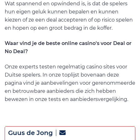
Wat spannend en opwindend is, is dat de spelers
hun eigen geluk kunnen bepalen en kunnen
kiezen of ze een deal accepteren of op risico spelen
en hopen op een groot bedrag in de koffer.
Waar vind je de beste online casino's voor Deal or
No Deal?
Onze experts testen regelmatig casino sites voor
Duitse spelers. In onze toplijst bovenaan deze
pagina vind je aanbevelingen voor gerenommeerde
en betrouwbare aanbieders die zich hebben
bewezen in onze tests en aanbiedersvergelijking.
Guus de Jong