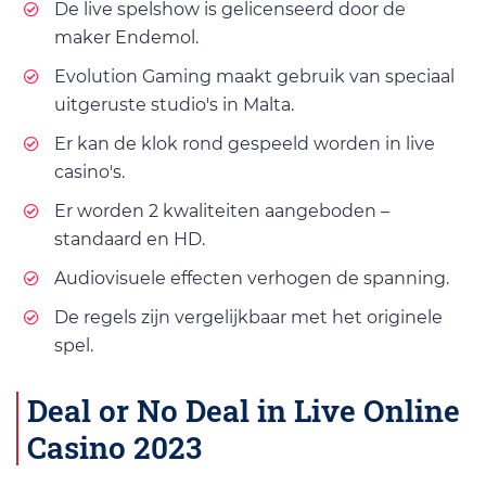
De live spelshow is gelicenseerd door de
maker Endemol.
Evolution Gaming maakt gebruik van speciaal
uitgeruste studio's in Malta.
Er kan de klok rond gespeeld worden in live
casino's.
Er worden 2 kwaliteiten aangeboden –
standaard en HD.
Audiovisuele effecten verhogen de spanning.
De regels zijn vergelijkbaar met het originele
spel.
Deal or No Deal in Live Online
Casino 2023