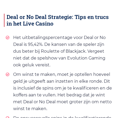
Deal or No Deal Strategie: Tips en trucs
in het Live Casino
Het uitbetalingspercentage voor Deal or No
Deal is 95,42%. De kansen van de speler zijn
dus beter bij Roulette of Blackjack. Vergeet
niet dat de spelshow van Evolution Gaming
ook geluk vereist.
Om winst te maken, moet je optellen hoeveel
geld je uitgeeft aan inzetten in elke ronde. Dit
is inclusief de spins om je te kwalificeren en de
koffers aan te vullen. Het bedrag dat je wint
met Deal or No Deal moet groter zijn om netto
winst te maken.