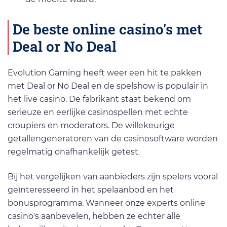
De beste online casino's met
Deal or No Deal
Evolution Gaming heeft weer een hit te pakken
met Deal or No Deal en de spelshow is populair in
het live casino. De fabrikant staat bekend om
serieuze en eerlijke casinospellen met echte
croupiers en moderators. De willekeurige
getallengeneratoren van de casinosoftware worden
regelmatig onafhankelijk getest.
Bij het vergelijken van aanbieders zijn spelers vooral
geïnteresseerd in het spelaanbod en het
bonusprogramma. Wanneer onze experts online
casino's aanbevelen, hebben ze echter alle