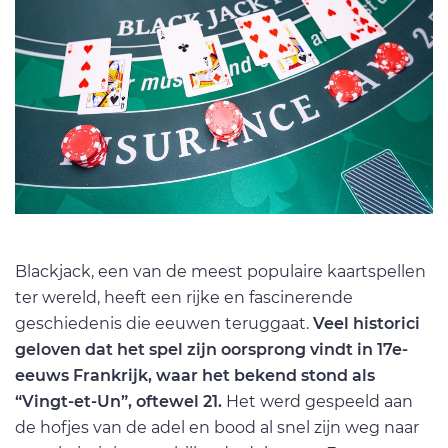
Blackjack, een van de meest populaire kaartspellen
ter wereld, heeft een rijke en fascinerende
geschiedenis die eeuwen teruggaat.
Veel historici
geloven dat het spel zijn oorsprong vindt in 17e-
eeuws Frankrijk, waar het bekend stond als
“Vingt-et-Un”, oftewel 21.
Het werd gespeeld aan
de hofjes van de adel en bood al snel zijn weg naar