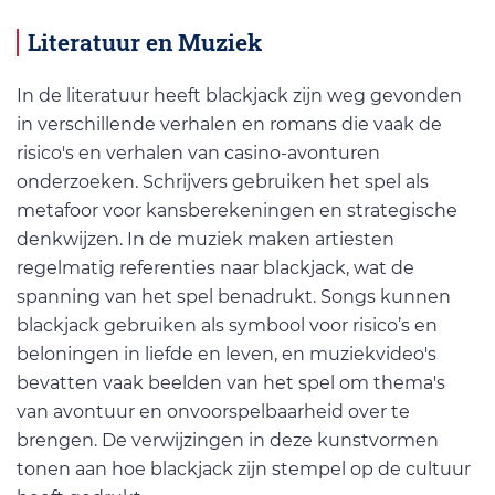
Literatuur en Muziek
In de literatuur heeft blackjack zijn weg gevonden
in verschillende verhalen en romans die vaak de
risico's en verhalen van casino-avonturen
onderzoeken. Schrijvers gebruiken het spel als
metafoor voor kansberekeningen en strategische
denkwijzen. In de muziek maken artiesten
regelmatig referenties naar blackjack, wat de
spanning van het spel benadrukt. Songs kunnen
blackjack gebruiken als symbool voor risico’s en
beloningen in liefde en leven, en muziekvideo's
bevatten vaak beelden van het spel om thema's
van avontuur en onvoorspelbaarheid over te
brengen. De verwijzingen in deze kunstvormen
tonen aan hoe blackjack zijn stempel op de cultuur