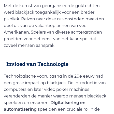
Met de komst van georganiseerde goktochten
werd blackjack toegankelijk voor een breder
publiek. Reizen naar deze casinosteden maakten
deel uit van de vakantieplannen van veel
Amerikanen. Spelers van diverse achtergronden
proefden voor het eerst van het kaartspel dat
zoveel mensen aansprak.
Invloed van Technologie
Technologische vooruitgang in de 20e eeuw had
een grote impact op blackjack. De introductie van
computers en later video poker machines
veranderden de manier waarop mensen blackjack
speelden en ervoeren.
Digitalisering en
automatisering
speelden een cruciale rol in de