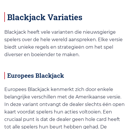
Blackjack Variaties
Blackjack heeft vele varianten die nieuwsgierige
spelers over de hele wereld aanspreken. Elke versie
biedt unieke regels en strategieën om het spel
diverser en boeiender te maken.
Europees Blackjack
Europees Blackjack kenmerkt zich door enkele
belangrijke verschillen met de Amerikaanse versie.
In deze variant ontvangt de dealer slechts één open
kaart voordat spelers hun acties voltooien. Een
cruciaal punt is dat de dealer geen hole card heeft
tot alle spelers hun beurt hebben gehad. De