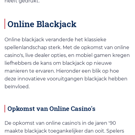
heeft gedrukt.
Online Blackjack
Online blackjack veranderde het klassieke
spellenlandschap sterk. Met de opkomst van online
casino's, live dealer opties, en mobiel gamen kregen
liefhebbers de kans om blackjack op nieuwe
manieren te ervaren. Hieronder een blik op hoe
deze innovatieve vooruitgangen blackjack hebben
beïnvloed.
Opkomst van Online Casino's
De opkomst van online casino's in de jaren '90
maakte blackjack toegankelijker dan ooit. Spelers