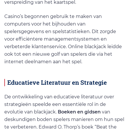
verspreiding van het kaartspel.
Casino’s begonnen gebruik te maken van
computers voor het bijhouden van
spelersgegevens en spelstatistieken. Dit zorgde
voor efficiëntere managementsystemen en
verbeterde klantenservice. Online blackjack leidde
ook tot een nieuwe golf van spelers die via het
internet deelnamen aan het spel.
Educatieve Literatuur en Strategie
De ontwikkeling van educatieve literatuur over
strategieën speelde een essentiële rol in de
evolutie van blackjack.
Boeken en gidsen
van
deskundigen boden spelers manieren om hun spel
te verbeteren. Edward O. Thorp’s boek “Beat the