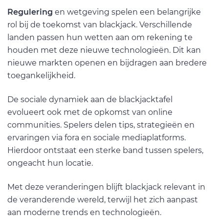
Regulering
en wetgeving spelen een belangrijke
rol bij de toekomst van blackjack. Verschillende
landen passen hun wetten aan om rekening te
houden met deze nieuwe technologieën. Dit kan
nieuwe markten openen en bijdragen aan bredere
toegankelijkheid.
De sociale dynamiek aan de blackjacktafel
evolueert ook met de opkomst van online
communities. Spelers delen tips, strategieën en
ervaringen via fora en sociale mediaplatforms.
Hierdoor ontstaat een sterke band tussen spelers,
ongeacht hun locatie.
Met deze veranderingen blijft blackjack relevant in
de veranderende wereld, terwijl het zich aanpast
aan moderne trends en technologieën.