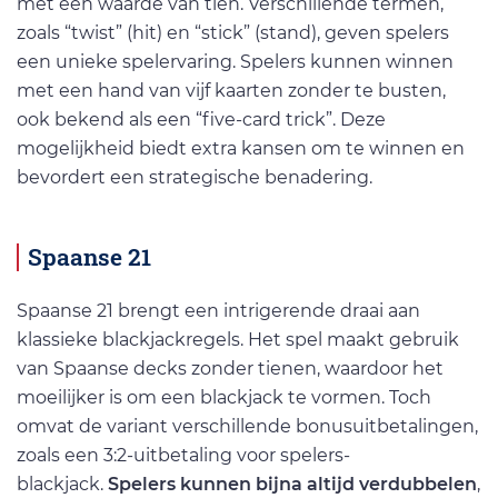
met een waarde van tien. Verschillende termen,
zoals “twist” (hit) en “stick” (stand), geven spelers
een unieke spelervaring. Spelers kunnen winnen
met een hand van vijf kaarten zonder te busten,
ook bekend als een “five-card trick”. Deze
mogelijkheid biedt extra kansen om te winnen en
bevordert een strategische benadering.
Spaanse 21
Spaanse 21 brengt een intrigerende draai aan
klassieke blackjackregels. Het spel maakt gebruik
van Spaanse decks zonder tienen, waardoor het
moeilijker is om een blackjack te vormen. Toch
omvat de variant verschillende bonusuitbetalingen,
zoals een 3:2-uitbetaling voor spelers-
blackjack.
Spelers kunnen bijna altijd verdubbelen
,