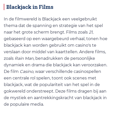
Blackjack in Films
In de filmwereld is Blackjack een veelgebruikt
thema dat de spanning en strategie van het spel
naar het grote scherm brengt. Films zoals
21
,
gebaseerd op een waargebeurd verhaal, tonen hoe
blackjack kan worden gebruikt om casino's te
verslaan door middel van kaarttellen. Andere films,
zoals
Rain Man
, benadrukken de persoonlijke
dynamiek en drama die blackjack kan veroorzaken.
De film
Casino
, waar verschillende casinospellen
een centrale rol spelen, toont ook scenes met
blackjack, wat de populariteit van het spel in de
gokwereld onderstreept. Deze films dragen bij aan
de mystiek en aantrekkingskracht van blackjack in
de populaire media.