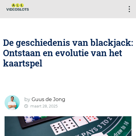
De geschiedenis van blackjack:
Ontstaan en evolutie van het
kaartspel
by
Guus de Jong
maart 28, 2025