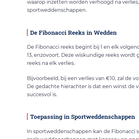
waarop inzetten worden verhoogd na verlies
sportweddenschappen.
De Fibonacci Reeks in Wedden
De Fibonacci reeks begint bij 1 en elk volgend 
13, enzovoort. Deze wiskundige reeks wordt 
reeks na elk verlies.
Bijvoorbeeld, bij een verlies van €10, zal de v
De gedachte hierachter is dat een winst de 
succesvol is.
Toepassing in Sportweddenschappen
In sportweddenschappen kan de Fibonacci s