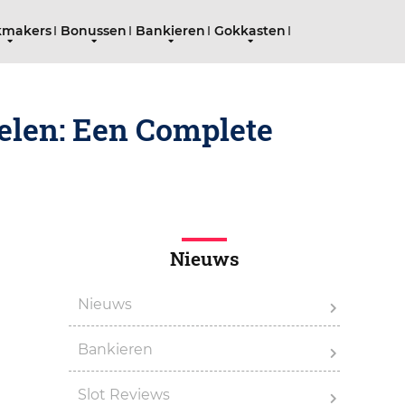
kmakers
Bonussen
Bankieren
Gokkasten
elen: Een Complete
Nieuws
Nieuws
n
Bankieren
Slot Reviews