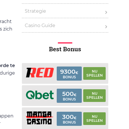
Strategie
kracht
Casino Guide
s zich
Best Bonus
rde te
9300
NU
gdurige
€
SPELLEN
BONUS
500
NU
€
SPELLEN
BONUS
300
happen
NU
€
SPELLEN
BONUS
r