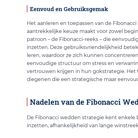
Eenvoud en Gebruiksgemak
Het aanleren en toepassen van de Fibonacci 
aantrekkelijke keuze maakt voor zowel begi
patroon – de Fibonacci-reeks – die eenvoudig
inzetten. Deze gebruiksvriendelijkheid bet
leren, waardoor ze zich kunnen concentrere
eenvoudige structuur om stress en verwarrin
vertrouwen krijgen in hun gokstrategie. Het
diegenen die een strategische maar eenvoud
Nadelen van de Fibonacci Wed
De Fibonacci wedden strategie kent enkele 
inzetten, afhankelijkheid van lange winstreek