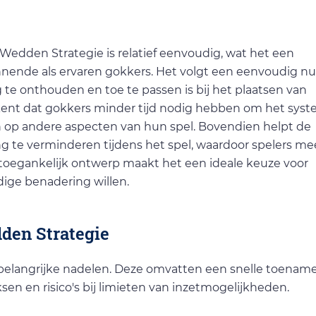
Wedden Strategie is relatief eenvoudig, wat het een
nnende als ervaren gokkers. Het volgt een eenvoudig n
 te onthouden en toe te passen is bij het plaatsen van
ekent dat gokkers minder tijd nodig hebben om het syst
n op andere aspecten van hun spel. Bovendien helpt de
g te verminderen tijdens het spel, waardoor spelers me
 toegankelijk ontwerp maakt het een ideale keuze voor
ige benadering willen.
den Strategie
belangrijke nadelen. Deze omvatten een snelle toenam
sen en risico's bij limieten van inzetmogelijkheden.