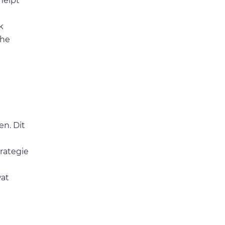
helpt
k
che
en. Dit
rategie
wat