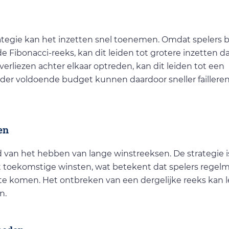
ategie kan het inzetten snel toenemen. Omdat spelers b
 Fibonacci-reeks, kan dit leiden tot grotere inzetten d
verliezen achter elkaar optreden, kan dit leiden tot een
onder voldoende budget kunnen daardoor sneller faillere
en
d van het hebben van lange winstreeksen. De strategie i
toekomstige winsten, wat betekent dat spelers regelm
e komen. Het ontbreken van een dergelijke reeks kan l
n.