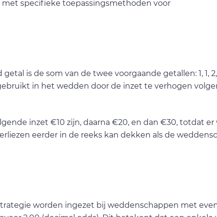
, met specifieke toepassingsmethoden voor
getal is de som van de twee voorgaande getallen: 1, 1, 2, 3
gebruikt in het wedden door de inzet te verhogen volg
olgende inzet €10 zijn, daarna €20, en dan €30, totdat er w
verliezen eerder in de reeks kan dekken als de weddens
trategie worden ingezet bij weddenschappen met even