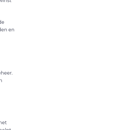
winst
de
dden en
eheer.
n
het