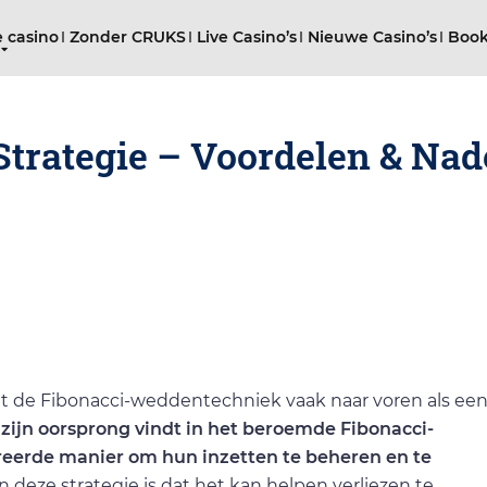
e casino
Zonder CRUKS
Live Casino’s
Nieuwe Casino’s
Boo
trategie – Voordelen & Nad
t de Fibonacci-weddentechniek vaak naar voren als ee
 zijn oorsprong vindt in het beroemde Fibonacci-
ureerde manier om hun inzetten te beheren en te
 deze strategie is dat het kan helpen verliezen te