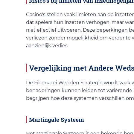
Risico's bij limieten van inzetmogelij
Casino's stellen vaak limieten aan de inzette
dat spelers hun inzetten verhogen, maar wan
niet effectief uitvoeren. Deze beperkingen 
verliezen zonder mogelijkheid om verder te w
aanzienlijk verlies.
Vergelijking met Andere Weds
De Fibonacci Wedden Strategie wordt vaak v
benaderingen kunnen leiden tot variërende ni
begrijpen hoe deze systemen verschillen o
Martingale Systeem
Het Martingale Systeem is een bekende bena