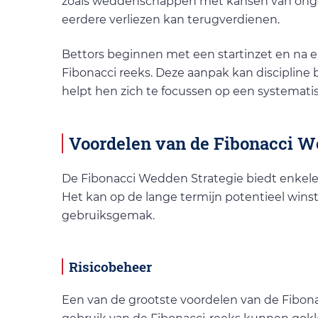
zoals weddenschappen met kansen van ongeve
eerdere verliezen kan terugverdienen.
Bettors beginnen met een startinzet en na e
Fibonacci reeks. Deze aanpak kan discipline
helpt hen zich te focussen op een systemat
Voordelen van de Fibonacci W
De Fibonacci Wedden Strategie biedt enkele s
Het kan op de lange termijn potentieel win
gebruiksgemak.
Risicobeheer
Een van de grootste voordelen van de Fibona