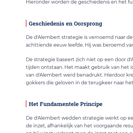
Hieronder worden de geschiedenis en het fu
Geschiedenis en Oorsprong
De d'Alembert strategie is vernoemd naar de
achttiende eeuw leefde. Hij was beroemd vanw
De strategie baseert zich niet op een door d'
tijden ontstaan. Het maakt gebruik van het i
van d'Alembert werd benadrukt. Hierdoor kre
gokkers die geloven in de terugkeer naar he
Het Fundamentele Principe
De d'Alembert wedden strategie werkt op e
de inzet, afhankelijk van het voorgaande res