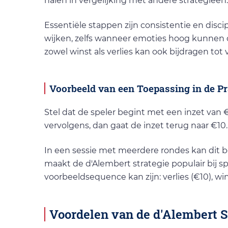
halen in vergelijking met andere strategieën.
Essentiële stappen zijn consistentie en discip
wijken, zelfs wanneer emoties hoog kunnen o
zowel winst als verlies kan ook bijdragen tot
Voorbeeld van een Toepassing in de Pr
Stel dat de speler begint met een inzet van €
vervolgens, dan gaat de inzet terug naar €
In een sessie met meerdere rondes kan dit bet
maakt de d'Alembert strategie populair bij sp
voorbeeldsequence kan zijn: verlies (€10), wins
Voordelen van de d'Alembert S