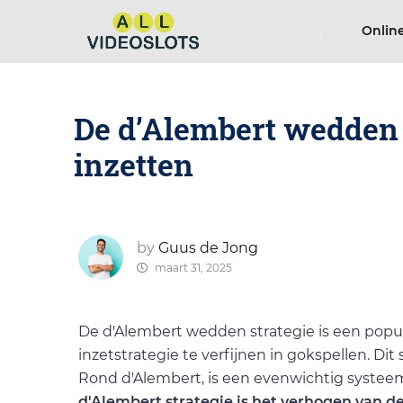
Onlin
De d’Alembert wedden s
inzetten
by
Guus de Jong
maart 31, 2025
De d'Alembert wedden strategie is een popu
inzetstrategie te verfijnen in gokspellen. D
Rond d'Alembert, is een evenwichtig systeem 
d'Alembert strategie is het verhogen van de