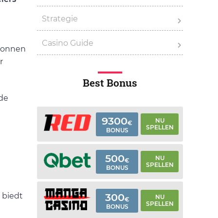
Strategie
Casino Guide
ewonnen
r
Best Bonus
 de
9300
NU
€
SPELLEN
BONUS
500
NU
€
SPELLEN
BONUS
300
 biedt
NU
€
SPELLEN
BONUS