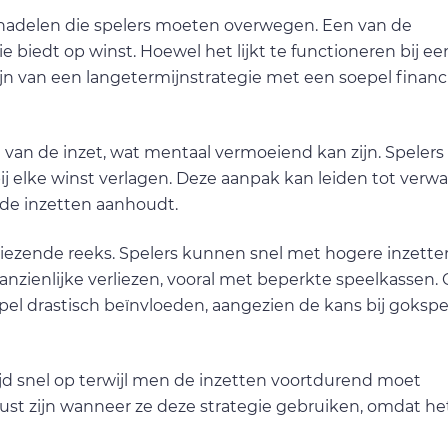
e nadelen die spelers moeten overwegen. Een van de
e biedt op winst. Hoewel het lijkt te functioneren bij ee
zijn van een langetermijnstrategie met een soepel financ
 van de inzet, wat mentaal vermoeiend kan zijn. Spelers
ij elke winst verlagen. Deze aanpak kan leiden tot verwa
nde inzetten aanhoudt.
liezende reeks. Spelers kunnen snel met hogere inzette
anzienlijke verliezen, vooral met beperkte speelkassen.
pel drastisch beïnvloeden, aangezien de kans bij gokspe
jd snel op terwijl men de inzetten voortdurend moet
st zijn wanneer ze deze strategie gebruiken, omdat he