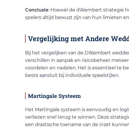
Conclusie
: Hoewel de d'Alembert strategie
spelers altijd bewust zijn van hun limieten 
Vergelijking met Andere Wedd
Bij het vergelijken van de D'Alembert wed
verschillen in aanpak en risicobeheer meteen
voordelen en nadelen. Het is essentieel te 
beste aansluit bij individuele speelstijlen.
Martingale Systeem
Het Martingale systeem is eenvoudig en logisc
verliezen snel terug te winnen. Deze strateg
een drastische toename van de inzet kunnen