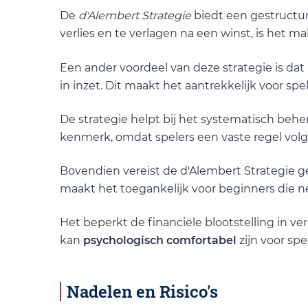
De
d'Alembert Strategie
biedt een gestructur
verlies en te verlagen na een winst, is het ma
Een ander voordeel van deze strategie is dat
in inzet. Dit maakt het aantrekkelijk voor spel
De strategie helpt bij het systematisch behe
kenmerk, omdat spelers een vaste regel vol
Bovendien vereist de d'Alembert Strategie g
maakt het toegankelijk voor beginners die ne
Het beperkt de financiële blootstelling in ve
kan
psychologisch comfortabel
zijn voor spe
Nadelen en Risico's