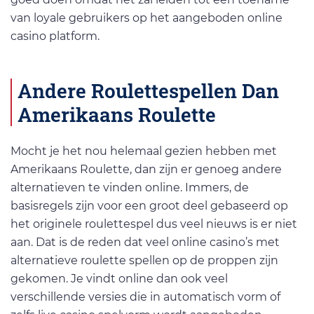
van loyale gebruikers op het aangeboden online
casino platform.
Andere Roulettespellen Dan
Amerikaans Roulette
Mocht je het nou helemaal gezien hebben met
Amerikaans Roulette, dan zijn er genoeg andere
alternatieven te vinden online. Immers, de
basisregels zijn voor een groot deel gebaseerd op
het originele roulettespel dus veel nieuws is er niet
aan. Dat is de reden dat veel online casino’s met
alternatieve roulette spellen op de proppen zijn
gekomen. Je vindt online dan ook veel
verschillende versies die in automatisch vorm of