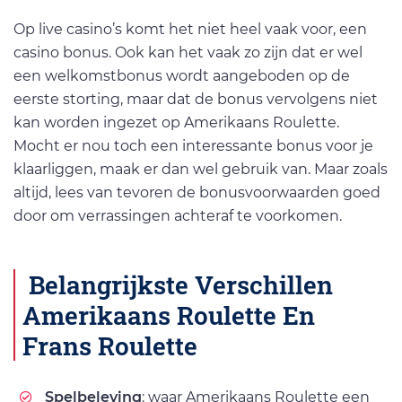
Op live casino’s komt het niet heel vaak voor, een
casino bonus. Ook kan het vaak zo zijn dat er wel
een welkomstbonus wordt aangeboden op de
eerste storting, maar dat de bonus vervolgens niet
kan worden ingezet op Amerikaans Roulette.
Mocht er nou toch een interessante bonus voor je
klaarliggen, maak er dan wel gebruik van. Maar zoals
altijd, lees van tevoren de bonusvoorwaarden goed
door om verrassingen achteraf te voorkomen.
Belangrijkste Verschillen
Amerikaans Roulette En
Frans Roulette
Spelbeleving
: waar Amerikaans Roulette een