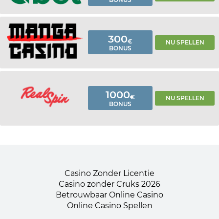
300
€
NU SPELLEN
BONUS
1000
€
NU SPELLEN
BONUS
Casino Zonder Licentie
Casino zonder Cruks 2026
Betrouwbaar Online Casino
Online Casino Spellen