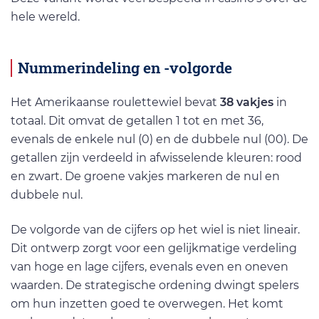
hele wereld.
Nummerindeling en -volgorde
Het Amerikaanse roulettewiel bevat
38 vakjes
in
totaal. Dit omvat de getallen 1 tot en met 36,
evenals de enkele nul (0) en de dubbele nul (00). De
getallen zijn verdeeld in afwisselende kleuren: rood
en zwart. De groene vakjes markeren de nul en
dubbele nul.
De volgorde van de cijfers op het wiel is niet lineair.
Dit ontwerp zorgt voor een gelijkmatige verdeling
van hoge en lage cijfers, evenals even en oneven
waarden. De strategische ordening dwingt spelers
om hun inzetten goed te overwegen. Het komt