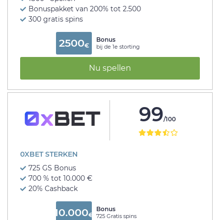
Bonuspakket van 200% tot 2.500
300 gratis spins
Bonus
2500
€
bij de 1e storting
Nu spellen
99
/100
0XBET STERKEN
725 GS Bonus
700 % tot 10.000 €
20% Cashback
Bonus
10.000
€
725 Gratis spins