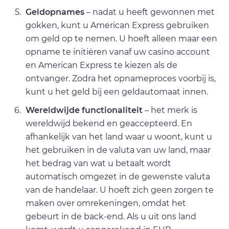
Geldopnames
– nadat u heeft gewonnen met
gokken, kunt u American Express gebruiken
om geld op te nemen. U hoeft alleen maar een
opname te initiëren vanaf uw casino account
en American Express te kiezen als de
ontvanger. Zodra het opnameproces voorbij is,
kunt u het geld bij een geldautomaat innen.
Wereldwijde functionaliteit
– het merk is
wereldwijd bekend en geaccepteerd. En
afhankelijk van het land waar u woont, kunt u
het gebruiken in de valuta van uw land, maar
het bedrag van wat u betaalt wordt
automatisch omgezet in de gewenste valuta
van de handelaar. U hoeft zich geen zorgen te
maken over omrekeningen, omdat het
gebeurt in de back-end. Als u uit ons land