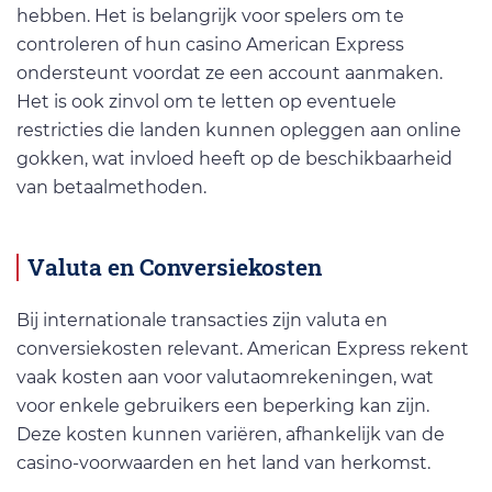
hebben. Het is belangrijk voor spelers om te
controleren of hun casino American Express
ondersteunt voordat ze een account aanmaken.
Het is ook zinvol om te letten op eventuele
restricties die landen kunnen opleggen aan online
gokken, wat invloed heeft op de beschikbaarheid
van betaalmethoden.
Valuta en Conversiekosten
Bij internationale transacties zijn valuta en
conversiekosten relevant. American Express rekent
vaak kosten aan voor valutaomrekeningen, wat
voor enkele gebruikers een beperking kan zijn.
Deze kosten kunnen variëren, afhankelijk van de
casino-voorwaarden en het land van herkomst.