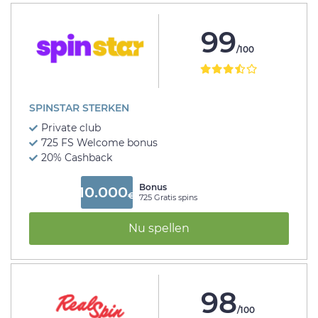
99
/100
SPINSTAR STERKEN
Private club
725 FS Welcome bonus
20% Cashback
Bonus
10.000
€
725 Gratis spins
Nu spellen
98
/100