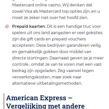
Mastercard online casino. Wij denken dat
zowel Visa als Mastercard top opties zijn, en u
moet ze zeker niet over het hoofd zien.
Prepaid kaarten
. Dit is een handige truc voor
spelers uit ons land aangezien er veel goksites
zijn die gift cards en prepaid vouchers
accepteren. Deze bedrijven garanderen veilig
en gemakkelijk gokken door middel van
directe stortingen. Daarnaast geven ze je meer
controle , omdat ze van te voren met een vast
bedrag zijn opgeladen. Zeg vaarwel tegen
verwerkingskosten, maar zoek naar
alternatieve uitbetalingsmethoden.
American Express –
Vergelijking met andere