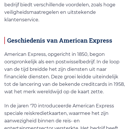
bedrijf biedt verschillende voordelen, zoals hoge
veiligheidsmaatregelen en uitstekende
klantenservice.
Geschiedenis van American Express
American Express, opgericht in 1850, begon
oorspronkelijk als een postwisselbedrijf. In de loop
van de tijd breidde het zijn diensten uit naar
financiële diensten. Deze groei leidde uiteindelijk
tot de lancering van de bekende creditcards in 1958,
wat het merk wereldwijd op de kaart zette.
In de jaren '70 introduceerde American Express
speciale reiskredietkaarten, waarmee het zijn
aanwezigheid binnen de reis- en
entertainmentsector versterkte. Het bedrijf heeft