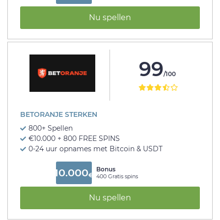
Nu spellen
99
/100
BETORANJE STERKEN
800+ Spellen
€10.000 + 800 FREE SPINS
0-24 uur opnames met Bitcoin & USDT
Bonus
10.000
€
400 Gratis spins
Nu spellen