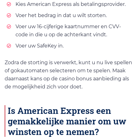
Kies American Express als betalingsprovider.
Voer het bedrag in dat u wilt storten.
Voer uw 16-cijferige kaartnummer en CVV-
code in die u op de achterkant vindt.
Voer uw SafeKey in.
Zodra de storting is verwerkt, kunt u nu live spellen
of gokautomaten selecteren om te spelen. Maak
daarnaast kans op de casino bonus aanbieding als
de mogelijkheid zich voor doet.
Is American Express een
gemakkelijke manier om uw
winsten op te nemen?