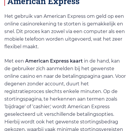
American Express
Het gebruik van American Express om geld op een
online casinorekening te storten is gemakkelijk en
snel. Dit proces kan zowel via een computer als een
mobiele telefoon worden uitgevoerd, wat het zeer
flexibel maakt.
Met een
American Express kaart
in de hand, kan
de gebruiker zich aanmelden bij het gewenste
online casino en naar de betalingspagina gaan. Voor
degenen zonder account, duurt het
registratieproces slechts enkele minuten. Op de
stortingspagina, te herkennen aan termen zoals
‘bijdrage' of ‘cashier,' wordt American Express
geselecteerd uit verschillende betalingsopties.
Hierbij wordt ook het gewenste stortingsbedrag
gekozen, waarbij vaak minimale stortingsvereisten