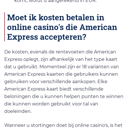
komt, wordt u aangerekend in EUR.
Moet ik kosten betalen in
online casino's die American
Express accepteren?
De kosten, evenals de rentevoeten die American
Express oplegt, zijn afhankelijk van het type kaart
dat u gebruikt. Momenteel zijn er 18 varianten van
American Express kaarten die gebruikers kunnen
gebruiken voor verschillende aankopen. Elke
American Express kaart biedt verschillende
beloningen die u kunnen helpen punten te winnen
die kunnen worden gebruikt voor tal van
doeleinden.
Wanneer u stortingen doet bij online casino's, is het