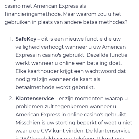
casino met American Express als
financieringsmethode. Maar waarom zou u het
gebruiken in plaats van andere betaalmethodes?
SafeKey
– dit is een nieuwe functie die uw
veiligheid verhoogt wanneer u uw American
Express in casino's gebruikt. Dezelfde functie
werkt wanneer u online een betaling doet.
Elke kaarthouder krijgt een wachtwoord dat
nodig zal zijn wanneer de kaart als
betaalmethode wordt gebruikt.
Klantenservice
– er zijn momenten waarop u
problemen zult tegenkomen wanneer u
American Express in online casino's gebruikt.
Misschien is uw storting beperkt of weet u niet
waar u de CVV kunt vinden. De klantenservice
is 24/7 beschikbaar per telefoon. U kunt ook