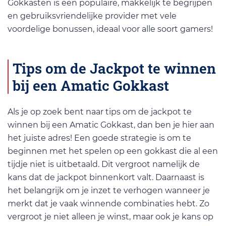
Gokkasten is een populaire, makkelijk te begrijpen
en gebruiksvriendelijke provider met vele
voordelige bonussen, ideaal voor alle soort gamers!
Tips om de Jackpot te winnen
bij een Amatic Gokkast
Als je op zoek bent naar tips om de jackpot te
winnen bij een Amatic Gokkast, dan ben je hier aan
het juiste adres! Een goede strategie is om te
beginnen met het spelen op een gokkast die al een
tijdje niet is uitbetaald. Dit vergroot namelijk de
kans dat de jackpot binnenkort valt. Daarnaast is
het belangrijk om je inzet te verhogen wanneer je
merkt dat je vaak winnende combinaties hebt. Zo
vergroot je niet alleen je winst, maar ook je kans op