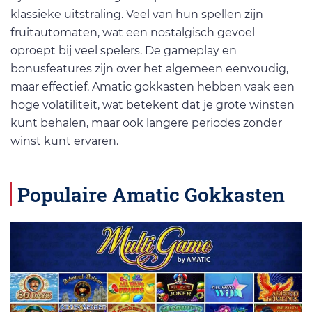
klassieke uitstraling. Veel van hun spellen zijn
fruitautomaten, wat een nostalgisch gevoel
oproept bij veel spelers. De gameplay en
bonusfeatures zijn over het algemeen eenvoudig,
maar effectief. Amatic gokkasten hebben vaak een
hoge volatiliteit, wat betekent dat je grote winsten
kunt behalen, maar ook langere periodes zonder
winst kunt ervaren.
Populaire Amatic Gokkasten