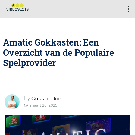
Amatic Gokkasten: Een
Overzicht van de Populaire
Spelprovider
by
Guus de Jong
maart 28, 2025