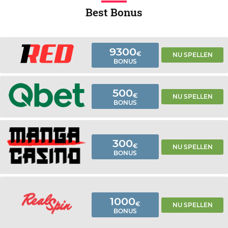
Best Bonus
9300
€
NU SPELLEN
BONUS
500
€
NU SPELLEN
BONUS
300
€
NU SPELLEN
BONUS
1000
€
NU SPELLEN
BONUS