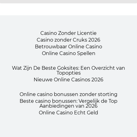
Casino Zonder Licentie
Casino zonder Cruks 2026
Betrouwbaar Online Casino
Online Casino Spellen
Wat Zijn De Beste Goksites: Een Overzicht van
Topopties
Nieuwe Online Casinos 2026
Online casino bonussen zonder storting
Beste casino bonussen: Vergelijk de Top
Aanbiedingen van 2026
Online Casino Echt Geld