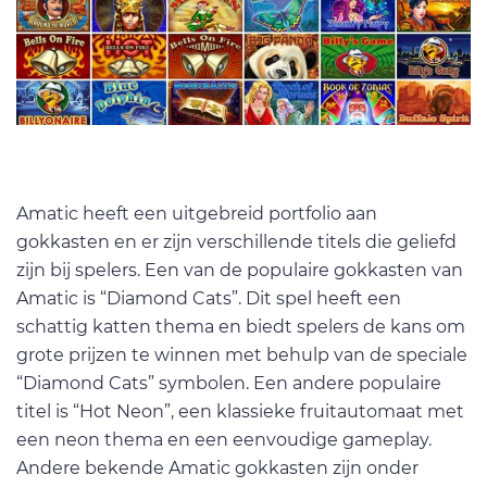
Amatic heeft een uitgebreid portfolio aan
gokkasten en er zijn verschillende titels die geliefd
zijn bij spelers. Een van de populaire gokkasten van
Amatic is “Diamond Cats”. Dit spel heeft een
schattig katten thema en biedt spelers de kans om
grote prijzen te winnen met behulp van de speciale
“Diamond Cats” symbolen. Een andere populaire
titel is “Hot Neon”, een klassieke fruitautomaat met
een neon thema en een eenvoudige gameplay.
Andere bekende Amatic gokkasten zijn onder