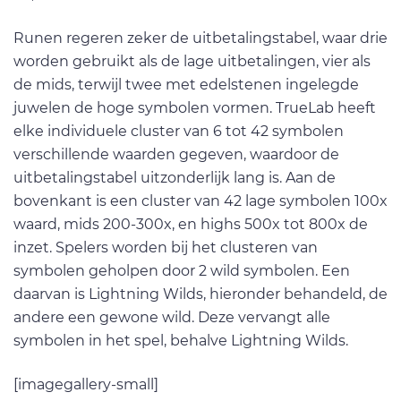
Runen regeren zeker de uitbetalingstabel, waar drie
worden gebruikt als de lage uitbetalingen, vier als
de mids, terwijl twee met edelstenen ingelegde
juwelen de hoge symbolen vormen. TrueLab heeft
elke individuele cluster van 6 tot 42 symbolen
verschillende waarden gegeven, waardoor de
uitbetalingstabel uitzonderlijk lang is. Aan de
bovenkant is een cluster van 42 lage symbolen 100x
waard, mids 200-300x, en highs 500x tot 800x de
inzet. Spelers worden bij het clusteren van
symbolen geholpen door 2 wild symbolen. Een
daarvan is Lightning Wilds, hieronder behandeld, de
andere een gewone wild. Deze vervangt alle
symbolen in het spel, behalve Lightning Wilds.
[imagegallery-small]