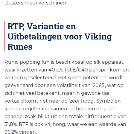
clusters meer verschijnen.
RTP, Variantie en
Uitbetalingen voor Viking
Runes
Runic popping fun is beschikbaar op elk apparaat,
waar inzetten van 40 p/c tot £/€40 per spin kunnen
worden geselecteerd. Het grote potentieel wordt
geëvenaard door een volatiliteit van ‘2065', wat op
zich niet veel betekent, maar in gewone taal
vertaald komt het neer op ‘zeer hoog'. Symbolen
komen regelmatig samen en houden de actie
gaande, zoals blijkt uit een totale hitfrequentie van
31,8%. RTP is ook vrij hoog, waar we een waarde van
96,2% vinden.