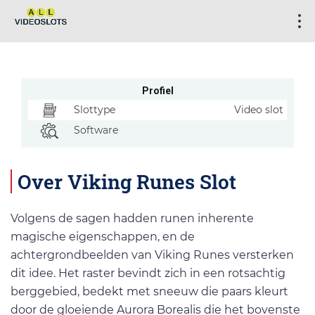
Profiel
Slottype
Video slot
Software
Over Viking Runes Slot
Volgens de sagen hadden runen inherente
magische eigenschappen, en de
achtergrondbeelden van Viking Runes versterken
dit idee. Het raster bevindt zich in een rotsachtig
berggebied, bedekt met sneeuw die paars kleurt
door de gloeiende Aurora Borealis die het bovenste