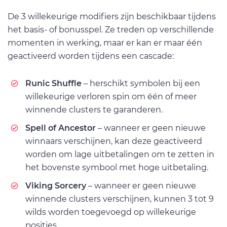
De 3 willekeurige modifiers zijn beschikbaar tijdens
het basis- of bonusspel. Ze treden op verschillende
momenten in werking, maar er kan er maar één
geactiveerd worden tijdens een cascade:
Runic Shuffle
– herschikt symbolen bij een
willekeurige verloren spin om één of meer
winnende clusters te garanderen.
Spell of Ancestor
– wanneer er geen nieuwe
winnaars verschijnen, kan deze geactiveerd
worden om lage uitbetalingen om te zetten in
het bovenste symbool met hoge uitbetaling.
Viking Sorcery
– wanneer er geen nieuwe
winnende clusters verschijnen, kunnen 3 tot 9
wilds worden toegevoegd op willekeurige
posities.