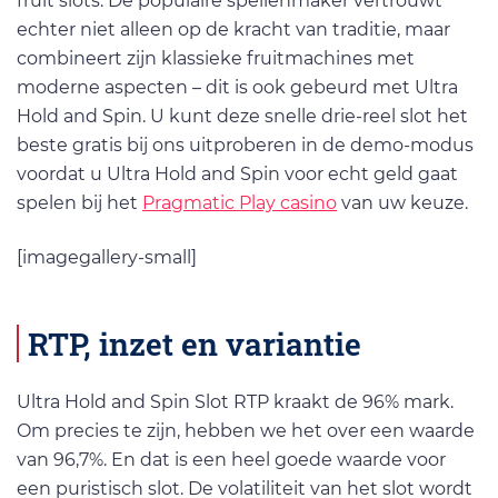
fruit slots. De populaire spellenmaker vertrouwt
echter niet alleen op de kracht van traditie, maar
combineert zijn klassieke fruitmachines met
moderne aspecten – dit is ook gebeurd met Ultra
Hold and Spin. U kunt deze snelle drie-reel slot het
beste gratis bij ons uitproberen in de demo-modus
voordat u Ultra Hold and Spin voor echt geld gaat
spelen bij het
Pragmatic Play casino
van uw keuze.
[imagegallery-small]
RTP, inzet en variantie
Ultra Hold and Spin Slot RTP kraakt de 96% mark.
Om precies te zijn, hebben we het over een waarde
van 96,7%. En dat is een heel goede waarde voor
een puristisch slot. De volatiliteit van het slot wordt