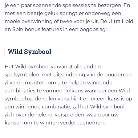
je een paar spannende spelsessies te bezorgen. En
met een beetje geluk springt er onderweg een
mooie overwinning of twee voor je uit. De Ultra Hold
en Spin bonus features in een oogopslag:
Wild Symbool
Het Wild-symbool vervangt alle andere
spelsymbolen, met uitzondering van de gouden en
zilveren munten, om u te helpen winnende
combinaties te vormen. Telkens wanneer een Wild-
symbool op de rollen verschijnt en er een kans is op
een winnende combinatie, zal het Wild-symbool
zich over de hele rol verspreiden, waardoor uw
kansen om te winnen verder toenemen.