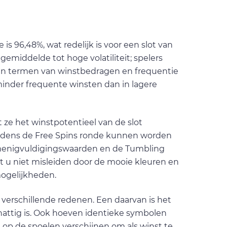
s 96,48%, wat redelijk is voor een slot van
gemiddelde tot hoge volatiliteit; spelers
en in termen van winstbedragen en frequentie
minder frequente winsten dan in lagere
ze het winstpotentieel van de slot
tijdens de Free Spins ronde kunnen worden
rmenigvuldigingswaarden en de Tumbling
t u niet misleiden door de mooie kleuren en
mogelijkheden.
 verschillende redenen. Een daarvan is het
chattig is. Ook hoeven identieke symbolen
l op de spoelen verschijnen om als winst te