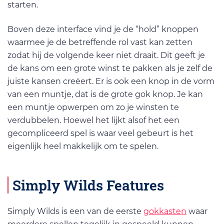
starten.
Boven deze interface vind je de “hold” knoppen
waarmee je de betreffende rol vast kan zetten
zodat hij de volgende keer niet draait. Dit geeft je
de kans om een grote winst te pakken als je zelf de
juiste kansen creëert. Er is ook een knop in de vorm
van een muntje, dat is de grote gok knop. Je kan
een muntje opwerpen om zo je winsten te
verdubbelen. Hoewel het lijkt alsof het een
gecompliceerd spel is waar veel gebeurt is het
eigenlijk heel makkelijk om te spelen.
Simply Wilds Features
Simply Wilds is een van de eerste
gokkasten
waar