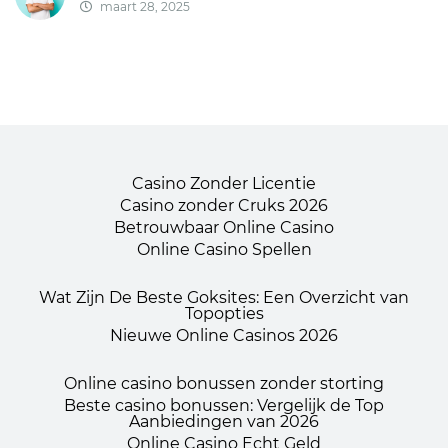
maart 28, 2025
Casino Zonder Licentie
Casino zonder Cruks 2026
Betrouwbaar Online Casino
Online Casino Spellen
Wat Zijn De Beste Goksites: Een Overzicht van
Topopties
Nieuwe Online Casinos 2026
Online casino bonussen zonder storting
Beste casino bonussen: Vergelijk de Top
Aanbiedingen van 2026
Online Casino Echt Geld