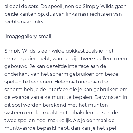
allebei de sets. De speellijnen op Simply Wilds gaan
beide kanten op, dus van links naar rechts en van
rechts naar links.
[imagegallery-small]
Simply Wilds is een wilde gokkast zoals je niet
eerder gezien hebt, want er zijn twee spellen in een
gebouwd. Je kan dezelfde interface aan de
onderkant van het scherm gebruiken om beide
spellen te bedienen. Helemaal onderaan het
scherm heb je de interface die je kan gebruiken om
de waarde van elke munt te bepalen. De winsten in
dit spel worden berekend met het munten
systeem en dat maakt het schakelen tussen de
twee spellen heel makkelijk. Als je eenmaal de
muntwaarde bepaald hebt, dan kan je het spel