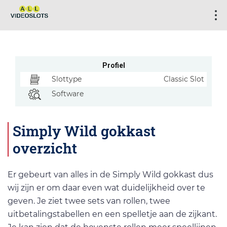
Profiel
Slottype
Classic Slot
Software
Simply Wild gokkast
overzicht
Er gebeurt van alles in de Simply Wild gokkast dus
wij zijn er om daar even wat duidelijkheid over te
geven. Je ziet twee sets van rollen, twee
uitbetalingstabellen en een spelletje aan de zijkant.