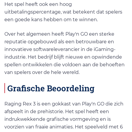
Het spel heeft ook een hoog
uitbetalingspercentage, wat betekent dat spelers
een goede kans hebben om te winnen.
Over het algemeen heeft Play'n GO een sterke
reputatie opgebouwd als een betrouwbare en
innovatieve softwareleverancier in de iGaming-
industrie. Het bedrijf blijft nieuwe en opwindende
spellen ontwikkelen die voldoen aan de behoeften
van spelers over de hele wereld.
Grafische Beoordeling
Raging Rex 3 is een gokkast van Play'n GO die zich
afspeelt in de prehistorie. Het spel heeft een
indrukwekkende grafische vormgeving en is
voorzien van fraaie animaties. Het speelveld met 6