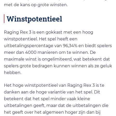
met de kans op grote winsten.
Winstpotentieel
Raging Rex 3 is een gokkast met een hoog
winstpotentieel. Het spel heeft een
uitbetalingspercentage van 96,34% en biedt spelers
meer dan 4000 manieren om te winnen. De
maximale winst is ongelimiteerd, wat betekent dat
spelers grote bedragen kunnen winnen als ze geluk
hebben.
Het hoge winstpotentieel van Raging Rex 3 is te
danken aan de hoge variantie van het spel. Dit
betekent dat het spel minder vaak kleine
uitbetalingen geeft, maar dat de uitbetalingen die
het geeft over het algemeen hoger zijn dan bij