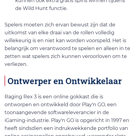
kunnen ook extra gratis spins winnen tijdens
de Wild Hunt functie.
Spelers moeten zich ervan bewust zijn dat de
uitkomst van elke draai van de rollen volledig
willekeurig is en niet kan worden voorspeld. Het is
belangrijk om verantwoord te spelen en alleen in te
zetten wat spelers zich kunnen veroorloven om te
verliezen.
Ontwerper en Ontwikkelaar
Raging Rex 3 is een online gokkast die is
ontworpen en ontwikkeld door Play'n GO, een
toonaangevende softwareleverancier in de
iGaming-industrie. Play'n GO is opgericht in 1997 en
heeft sindsdien een indrukwekkende portfolio van