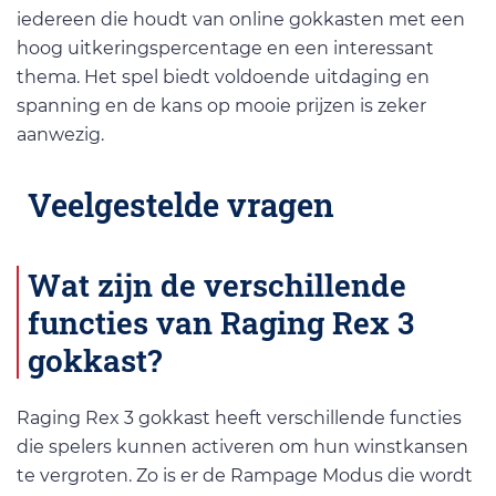
iedereen die houdt van online gokkasten met een
hoog uitkeringspercentage en een interessant
thema. Het spel biedt voldoende uitdaging en
spanning en de kans op mooie prijzen is zeker
aanwezig.
Veelgestelde vragen
Wat zijn de verschillende
functies van Raging Rex 3
gokkast?
Raging Rex 3 gokkast heeft verschillende functies
die spelers kunnen activeren om hun winstkansen
te vergroten. Zo is er de Rampage Modus die wordt