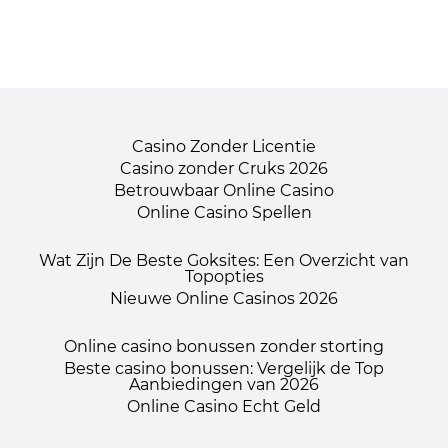
Casino Zonder Licentie
Casino zonder Cruks 2026
Betrouwbaar Online Casino
Online Casino Spellen
Wat Zijn De Beste Goksites: Een Overzicht van
Topopties
Nieuwe Online Casinos 2026
Online casino bonussen zonder storting
Beste casino bonussen: Vergelijk de Top
Aanbiedingen van 2026
Online Casino Echt Geld