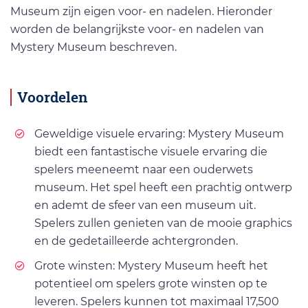
Museum zijn eigen voor- en nadelen. Hieronder
worden de belangrijkste voor- en nadelen van
Mystery Museum beschreven.
Voordelen
Geweldige visuele ervaring: Mystery Museum
biedt een fantastische visuele ervaring die
spelers meeneemt naar een ouderwets
museum. Het spel heeft een prachtig ontwerp
en ademt de sfeer van een museum uit.
Spelers zullen genieten van de mooie graphics
en de gedetailleerde achtergronden.
Grote winsten: Mystery Museum heeft het
potentieel om spelers grote winsten op te
leveren. Spelers kunnen tot maximaal 17,500