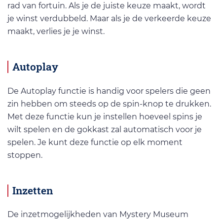
rad van fortuin. Als je de juiste keuze maakt, wordt
je winst verdubbeld. Maar als je de verkeerde keuze
maakt, verlies je je winst.
Autoplay
De Autoplay functie is handig voor spelers die geen
zin hebben om steeds op de spin-knop te drukken.
Met deze functie kun je instellen hoeveel spins je
wilt spelen en de gokkast zal automatisch voor je
spelen. Je kunt deze functie op elk moment
stoppen.
Inzetten
De inzetmogelijkheden van Mystery Museum