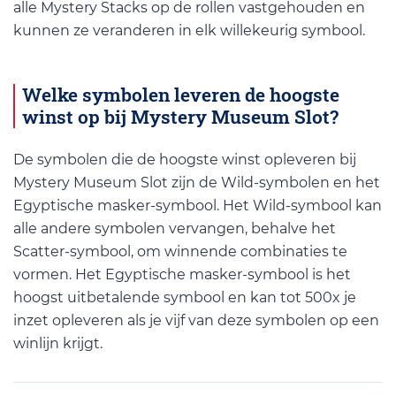
alle Mystery Stacks op de rollen vastgehouden en
kunnen ze veranderen in elk willekeurig symbool.
Welke symbolen leveren de hoogste
winst op bij Mystery Museum Slot?
De symbolen die de hoogste winst opleveren bij
Mystery Museum Slot zijn de Wild-symbolen en het
Egyptische masker-symbool. Het Wild-symbool kan
alle andere symbolen vervangen, behalve het
Scatter-symbool, om winnende combinaties te
vormen. Het Egyptische masker-symbool is het
hoogst uitbetalende symbool en kan tot 500x je
inzet opleveren als je vijf van deze symbolen op een
winlijn krijgt.