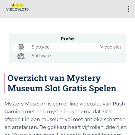
Profiel
Slottype
Video slot
Software
Overzicht van Mystery
Museum Slot Gratis Spelen
Mystery Museum is een online videoslot van Push
Gaming met een mysterieus thema dat zich
afspeelt in een museum vol met antieke schatten
en artefacten. De gokkast heeft vijf rollen, drie rijen