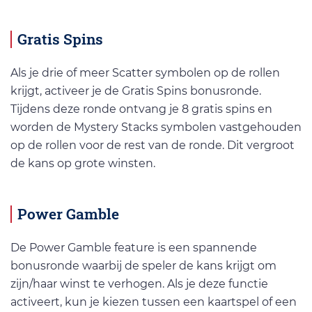
Gratis Spins
Als je drie of meer Scatter symbolen op de rollen
krijgt, activeer je de Gratis Spins bonusronde.
Tijdens deze ronde ontvang je 8 gratis spins en
worden de Mystery Stacks symbolen vastgehouden
op de rollen voor de rest van de ronde. Dit vergroot
de kans op grote winsten.
Power Gamble
De Power Gamble feature is een spannende
bonusronde waarbij de speler de kans krijgt om
zijn/haar winst te verhogen. Als je deze functie
activeert, kun je kiezen tussen een kaartspel of een