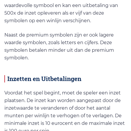
waardevolle symbool en kan een uitbetaling van
500x de inzet opleveren als er vijf van deze
symbolen op een winlijn verschijnen.
Naast de premium symbolen zijn er ook lagere
waarde symbolen, zoals letters en cijfers. Deze
symbolen betalen minder uit dan de premium
symbolen.
Inzetten en Uitbetalingen
Voordat het spel begint, moet de speler een inzet
plaatsen. De inzet kan worden aangepast door de
inzetwaarde te veranderen of door het aantal
munten per winlijn te verhogen of te verlagen. De
minimale inzet is 10 eurocent en de maximale inzet
is 100 euro per spin.