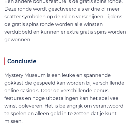
Een andere bonus feature is de gratis spins ronde.
Deze ronde wordt geactiveerd als er drie of meer
scatter symbolen op de rollen verschijnen. Tijdens
de gratis spins ronde worden alle winsten
verdubbeld en kunnen er extra gratis spins worden
gewonnen.
Conclusie
Mystery Museum is een leuke en spannende
gokkast die gespeeld kan worden bij verschillende
online casino's. Door de verschillende bonus
features en hoge uitbetalingen kan het spel veel
winst opleveren. Het is belangrijk om verantwoord
te spelen en alleen geld in te zetten dat je kunt
missen.