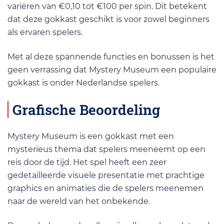
variëren van €0,10 tot €100 per spin. Dit betekent
dat deze gokkast geschikt is voor zowel beginners
als ervaren spelers.
Met al deze spannende functies en bonussen is het
geen verrassing dat Mystery Museum een populaire
gokkast is onder Nederlandse spelers.
Grafische Beoordeling
Mystery Museum is een gokkast met een
mysterieus thema dat spelers meeneemt op een
reis door de tijd. Het spel heeft een zeer
gedetailleerde visuele presentatie met prachtige
graphics en animaties die de spelers meenemen
naar de wereld van het onbekende.