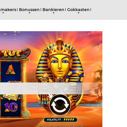
kmakers
Bonussen
Bankieren
Gokkasten