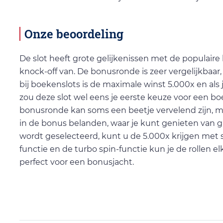
Onze beoordeling
De slot heeft grote gelijkenissen met de populaire
knock-off van. De bonusronde is zeer vergelijkbaar,
bij boekenslots is de maximale winst 5.000x en al
zou deze slot wel eens je eerste keuze voor een bo
bonusronde kan soms een beetje vervelend zijn, m
in de bonus belanden, waar je kunt genieten van g
wordt geselecteerd, kunt u de 5.000x krijgen met s
functie en de turbo spin-functie kun je de rollen e
perfect voor een bonusjacht.