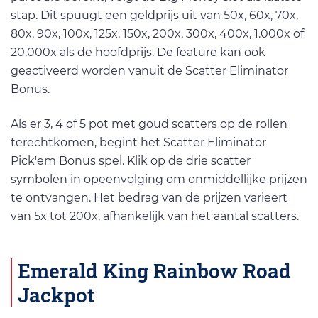
stap. Dit spuugt een geldprijs uit van 50x, 60x, 70x,
80x, 90x, 100x, 125x, 150x, 200x, 300x, 400x, 1.000x of
20.000x als de hoofdprijs. De feature kan ook
geactiveerd worden vanuit de Scatter Eliminator
Bonus.
Als er 3, 4 of 5 pot met goud scatters op de rollen
terechtkomen, begint het Scatter Eliminator
Pick'em Bonus spel. Klik op de drie scatter
symbolen in opeenvolging om onmiddellijke prijzen
te ontvangen. Het bedrag van de prijzen varieert
van 5x tot 200x, afhankelijk van het aantal scatters.
Emerald King Rainbow Road
Jackpot