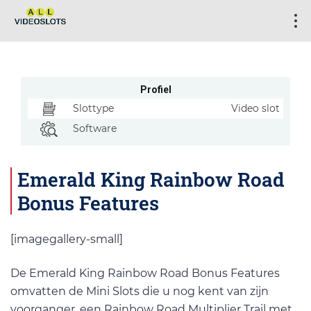
Profiel
Slottype
Video slot
Software
Emerald King Rainbow Road
Bonus Features
[imagegallery-small]
De Emerald King Rainbow Road Bonus Features
omvatten de Mini Slots die u nog kent van zijn
voorganger, een Rainbow Road Multiplier Trail met