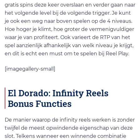
gratis spins deze keer overslaan en verder gaan naar
het volgende level bij de volgende trigger. Je kunt
je ook een weg naar boven spelen op de 4 niveaus.
Hoe hoger je klimt, hoe groter de vermenigvuldiger
waar je van profiteert. Ook varieert de RTP van het
spel aanzienlijk afhankelijk van welk niveau je krijgt,
en dit is echt een must om te spelen bij Reel Play.
[imagegallery-small]
El Dorado: Infinity Reels
Bonus Functies
De manier waarop de infinity reels werken is zonder
twijfel de meest opwindende eigenschap van deze
slot. Telkens wanneer een winnende combinatie