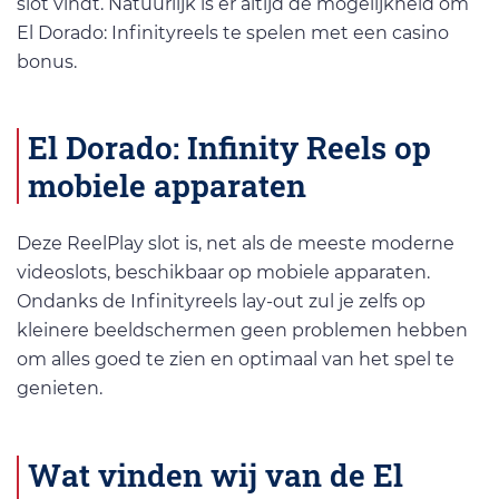
slot vindt. Natuurlijk is er altijd de mogelijkheid om
El Dorado: Infinityreels te spelen met een casino
bonus.
El Dorado: Infinity Reels op
mobiele apparaten
Deze ReelPlay slot is, net als de meeste moderne
videoslots, beschikbaar op mobiele apparaten.
Ondanks de Infinityreels lay-out zul je zelfs op
kleinere beeldschermen geen problemen hebben
om alles goed te zien en optimaal van het spel te
genieten.
Wat vinden wij van de El