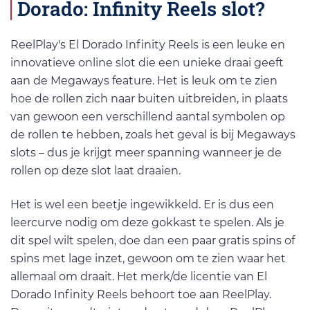
Dorado: Infinity Reels slot?
ReelPlay's El Dorado Infinity Reels is een leuke en
innovatieve online slot die een unieke draai geeft
aan de Megaways feature. Het is leuk om te zien
hoe de rollen zich naar buiten uitbreiden, in plaats
van gewoon een verschillend aantal symbolen op
de rollen te hebben, zoals het geval is bij Megaways
slots – dus je krijgt meer spanning wanneer je de
rollen op deze slot laat draaien.
Het is wel een beetje ingewikkeld. Er is dus een
leercurve nodig om deze gokkast te spelen. Als je
dit spel wilt spelen, doe dan een paar gratis spins of
spins met lage inzet, gewoon om te zien waar het
allemaal om draait. Het merk/de licentie van El
Dorado Infinity Reels behoort toe aan ReelPlay.