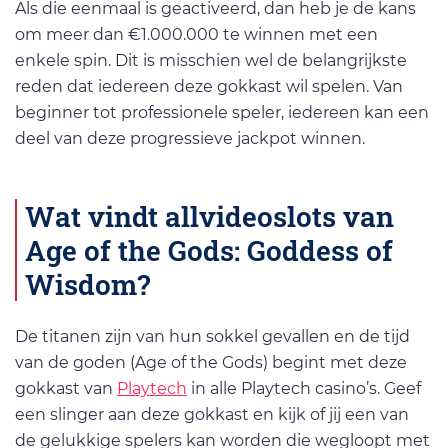
Als die eenmaal is geactiveerd, dan heb je de kans
om meer dan €1.000.000 te winnen met een
enkele spin. Dit is misschien wel de belangrijkste
reden dat iedereen deze gokkast wil spelen. Van
beginner tot professionele speler, iedereen kan een
deel van deze progressieve jackpot winnen.
Wat vindt allvideoslots van
Age of the Gods: Goddess of
Wisdom?
De titanen zijn van hun sokkel gevallen en de tijd
van de goden (Age of the Gods) begint met deze
gokkast van
Playtech
in alle Playtech casino’s. Geef
een slinger aan deze gokkast en kijk of jij een van
de gelukkige spelers kan worden die wegloopt met