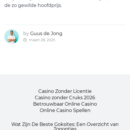
de zo gewilde hoofdprijs.
by
Guus de Jong
maart 28, 2025
Casino Zonder Licentie
Casino zonder Cruks 2026
Betrouwbaar Online Casino
Online Casino Spellen
Wat Zijn De Beste Goksites: Een Overzicht van
Topopties